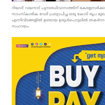
റിയാദ്: വയനാട് പുനഃരധിവാസത്തിന് കേരളസര്‍ക്കാര്
സാംസ്‌കാരിക വേദി പ്രഖ്യാപിച്ച ഒരു കോടി രൂപ മുഖ്
എന്നിവിടങ്ങളില്‍ ഉണ്ടായ ഉരുള്‍പൊട്ടലില്‍ തകര്‍
സഹായം.