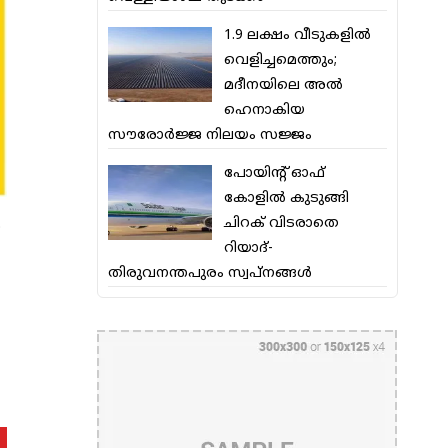
1.9 ലക്ഷം വീടുകളില്‍
വെളിച്ചമെത്തും;
മദീനയിലെ അല്‍
ഹെനാകിയ
സൗരോര്‍ജ്ജ നിലയം സജ്ജം
പോയിന്റ് ഓഫ്
കോളില്‍ കുടുങ്ങി
ചിറക് വിടരാതെ
ം
റിയാദ്-
തിരുവനന്തപുരം സ്വപ്നങ്ങള്‍