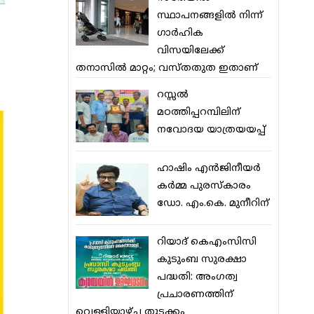
സ്ഥാപനങ്ങളില്‍ നിന്ന്
ഗാര്‍ഹിക
വിസയിലേക്ക്
തനാസില്‍ മാറ്റം; വസ്തതുത ഇതാണ്
റസ്സല്‍
മഠത്തിപ്പറമ്പിലിന്
നവോദയ യാത്രയയപ്പ്
ഹാഷിം എന്‍ജിനീയര്‍
കര്‍മ്മ പുരസ്‌കാരം
ഡോ. എം.കെ. മുനീറിന്
റിയാദ് കെഎംസിസി
കുടുംബ സുരക്ഷാ
പദ്ധതി: അംഗത്വ
പ്രചാരണത്തിന്
വെള്ളിയാഴ്ച തുടക്കം