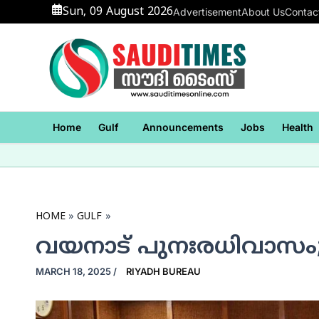
Skip
Sun, 09 August 2026
Advertisement
About Us
Contac
to
content
Home
Gulf
Announcements
Jobs
Health
HOME
GULF
വയനാട് പുനഃരധിവാസം
MARCH 18, 2025
/
RIYADH BUREAU