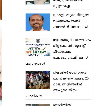
സഖ്യം; ‘മക്ക കരാര്‍’
ഒപ്പുവെച്ചു
കൊല്ലം സ്വദേശിയുടെ
മൃതദേഹം അല്‍
ഹസയില്‍ ഖബറടക്കി
സ്വാതന്ത്ര്യദിനാഘോഷം:
ജിദ്ദ കോണ്‍സുലേറ്റ്
ചിത്രരചന,
ഫോട്ടോഗ്രാഫി, ക്വിസ്
മത്സരങ്ങള്‍
റിയാദില്‍ രാജ്യാന്തര
ഫാല്‍ക്കണ്‍ ലേലം; 25
രാജ്യങ്ങളില്‍നിന്ന്
അപൂര്‍വയിനം
പക്ഷികള്‍
സൗദിയില്‍