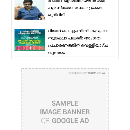
ഹാഷിം എന്‍ജിനീയര്‍ കര്‍മ്മ
പുരസ്‌കാരം ഡോ. എം.കെ.
മുനീറിന്
റിയാദ് കെഎംസിസി കുടുംബ
സുരക്ഷാ പദ്ധതി: അംഗത്വ
പ്രചാരണത്തിന് വെള്ളിയാഴ്ച
തുടക്കം