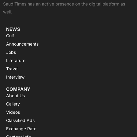
SaudiTimes has an active presence on the digital platform as
k
e
p
a
well.
r
m
NEWS
Gulf
Announcements
Jobs
Literature
Travel
Interview
COMPANY
About Us
Gallery
Videos
Classified Ads
Exchange Rate
Contact Info