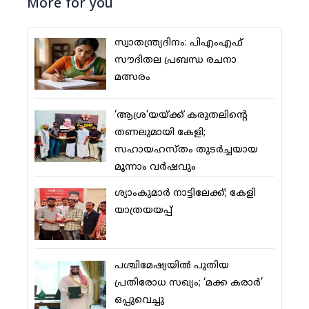
More for you
സ്വാതന്ത്ര്യദിനം: പിഎംഎഫ്
സൗദിതല പ്രബന്ധ രചനാ
മത്സരം
‘ആശ്ര’യയ്ക്ക് കരുതലിന്റെ
തണലുമായി കേളി;
സഹായഹസ്തം തുടര്‍ച്ചയായ
മൂന്നാം വര്‍ഷവും
ശ്യാംകുമാര്‍ നാട്ടിലേക്ക്; കേളി
യാത്രയയപ്പ്
പശ്ചിമേഷ്യയില്‍ പുതിയ
പ്രതിരോധ സഖ്യം; ‘മക്ക കരാര്‍’
ഒപ്പുവെച്ചു