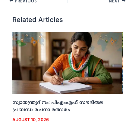
PREVIOUS
NEXT
Related Articles
സ്വാതന്ത്ര്യദിനം: പിഎംഎഫ് സൗദിതല
പ്രബന്ധ രചനാ മത്സരം
AUGUST 10, 2026