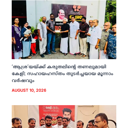
‘ആശ്ര’യയ്ക്ക് കരുതലിന്റെ തണലുമായി
കേളി; സഹായഹസ്തം തുടര്‍ച്ചയായ മൂന്നാം
വര്‍ഷവും
AUGUST 10, 2026