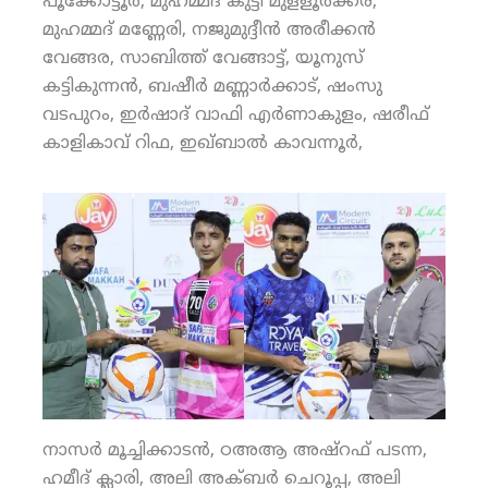
പൂക്കോട്ടൂര്‍, മുഹമ്മദ് കുട്ടി മുളളൂര്‍ക്കര,
മുഹമ്മദ് മണ്ണേരി, നജുമുദ്ദീന്‍ അരീക്കന്‍
വേങ്ങര, സാബിത്ത് വേങ്ങാട്ട്, യൂനുസ്
കട്ടികുന്നന്‍, ബഷീര്‍ മണ്ണാര്‍ക്കാട്, ഷംസു
വടപുറം, ഇര്‍ഷാദ് വാഫി എര്‍ണാകുളം, ഷരീഫ്
കാളികാവ് റിഫ, ഇഖ്ബാല്‍ കാവന്നൂര്‍,
നാസര്‍ മൂച്ചിക്കാടന്‍, ഠഅആ അഷ്‌റഫ് പടന്ന,
ഹമീദ് ക്ലാരി, അലി അക്ബര്‍ ചെറൂപ്പ, അലി