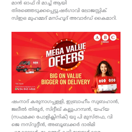
മാന്‍ ഓഫ് ദി മാച്ച് ആയി
തിരഞ്ഞെടുക്കപ്പെട്ടു.ഷര്‍ഗാവി ലോജസ്റ്റിക്
സിഇഒ മുഹമ്മദ് മസ്ഹൂദ് അവാര്‍ഡ് കൈമാറി.
ഷംനാദ് കരുനാഗപ്പളളി, ഇബ്രാഹീം സുബഹാന്‍,
ജലീല്‍ തിരൂര്‍, സിദ്ദീഖ് കല്ലുപറമ്പന്‍, യഹ്‌യ
(സഫമക്ക പോളിക്ലിനിക്) യു പി മുസ്തഫ, വി
ജെ നസ്‌റുദ്ദീന്‍, അബൂബക്കര്‍ ദാരിമി