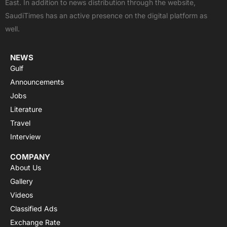
East. In addition to news distribution through the website,
o
t
e
p
r
SaudiTimes has an active presence on the digital platform as
k
e
p
a
well.
r
m
NEWS
Gulf
Announcements
Jobs
Literature
Travel
Interview
COMPANY
About Us
Gallery
Videos
Classified Ads
Exchange Rate