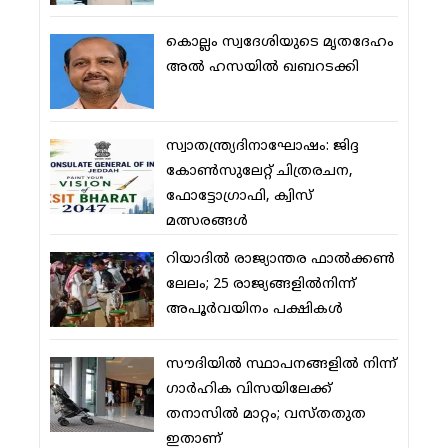
കൊല്ലം സ്വദേശിയുടെ മൃതദേഹം
അല്‍ ഹസയില്‍ ഖബറടക്കി
സ്വാതന്ത്ര്യദിനാഘോഷം: ജിദ്ദ
കോണ്‍സുലേറ്റ് ചിത്രരചന,
ഫോട്ടോഗ്രാഫി, ക്വിസ്
മത്സരങ്ങള്‍
റിയാദില്‍ രാജ്യാന്തര ഫാല്‍ക്കണ്‍
ലേലം; 25 രാജ്യങ്ങളില്‍നിന്ന്
അപൂര്‍വയിനം പക്ഷികള്‍
സൗദിയില്‍ സ്ഥാപനങ്ങളില്‍ നിന്ന്
ഗാര്‍ഹിക വിസയിലേക്ക്
തനാസില്‍ മാറ്റം; വസ്തതുത
ഇതാണ്