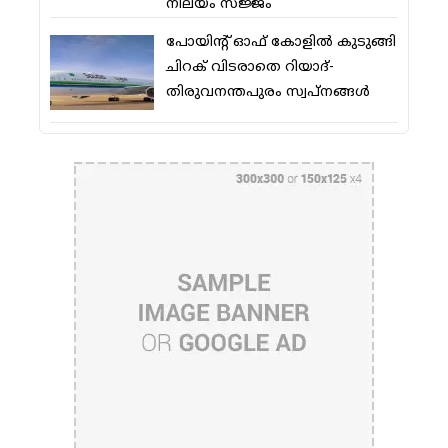
നിലയം സജ്ജം
പോയിന്റ് ഓഫ് കോളില്‍ കുടുങ്ങി
ചിറക് വിടരാതെ റിയാദ്-
തിരുവനന്തപുരം സ്വപ്നങ്ങള്‍