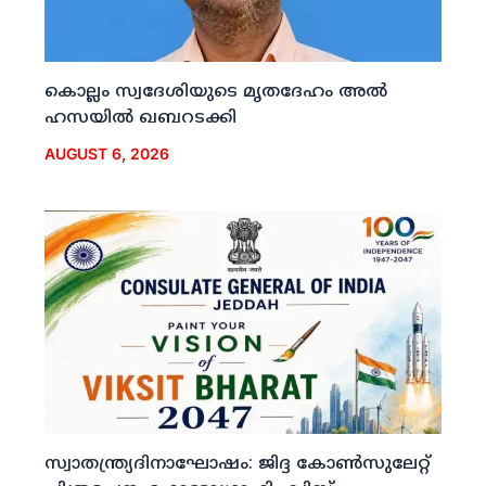
കൊല്ലം സ്വദേശിയുടെ മൃതദേഹം അല്‍
ഹസയില്‍ ഖബറടക്കി
AUGUST 6, 2026
സ്വാതന്ത്ര്യദിനാഘോഷം: ജിദ്ദ കോണ്‍സുലേറ്റ്