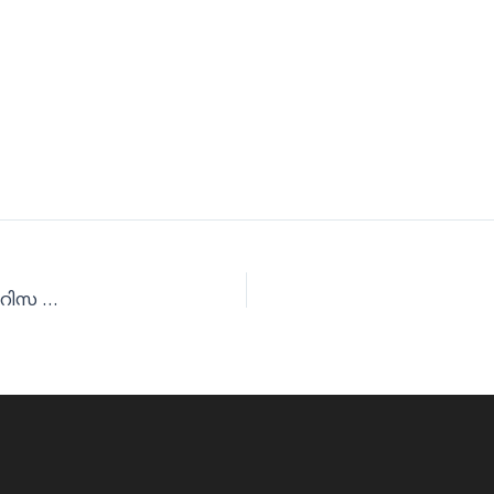
ലഹരിക്കെതിരെ പ്രാദേശിക കൂട്ടായ്മകള്‍ ഇടപെടണം: റിസ വെബിനാര്‍