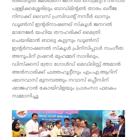
അബ്ദുല്‍ ജലീലിനെ ജനറല്‍ സെക്രട്ടറി നിസാര്‍
പള്ളിക്കശ്ശേരിലും ബാഡ്മിന്റണ്‍ താരം ഖദീജ
നിസക്ക് വൈസ് പ്രസിഡന്റ് നസീര്‍ ഖാനും
ഡൂണ്‍സ് ഇന്റര്‌നാഷണല് സ്‌കൂള്‍ ജനറല്‍
മാനേജര്‍ യഹിയ തൗഹരിക്ക് മൈത്രി
ചെയര്മാന്‍ ബാലു കുട്ടനും ഡൂണ്‍സ്
ഇന്റര്‍നാഷണല്‍ സ്‌കൂള്‍ പ്രിന്‌സിപ്പാള്‍ സംഗീത
അനൂപിന് ട്രഷറര്‍ മുഹമ്മദ് സാദിഖും,
ഡിസ്‌ക്കസ് ത്രോ ഗോള്‍ഡ് മെഡ്‌ലിസ്റ്റ് അമാന്‍
അന്‍സാരിക്ക് ഫത്തഹൂദ്ദീനും എം.എ.ആറിന്
ഷാനവാസ് മുനമ്പത്തും നവാസ് ഒപ്പീസിന്
ഷാജഹാന്‍ കോയിവിളയും പ്രശംസാ ഫലകം
സമ്മാനിച്ചു.