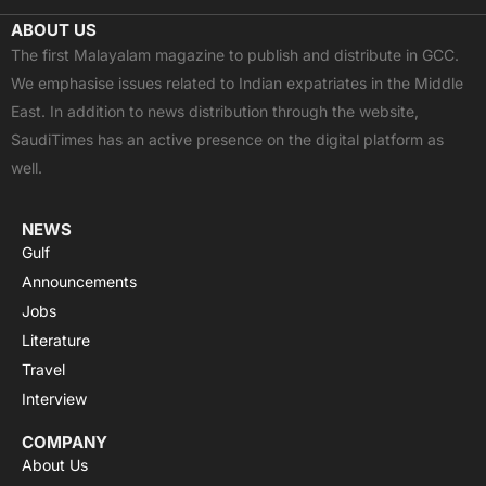
c
t
u
a
s
ABOUT US
e
w
t
t
t
The first Malayalam magazine to publish and distribute in GCC.
b
i
u
s
a
We emphasise issues related to Indian expatriates in the Middle
o
t
b
a
g
East. In addition to news distribution through the website,
o
t
e
p
r
SaudiTimes has an active presence on the digital platform as
k
e
p
a
well.
r
m
NEWS
Gulf
Announcements
Jobs
Literature
Travel
Interview
COMPANY
About Us