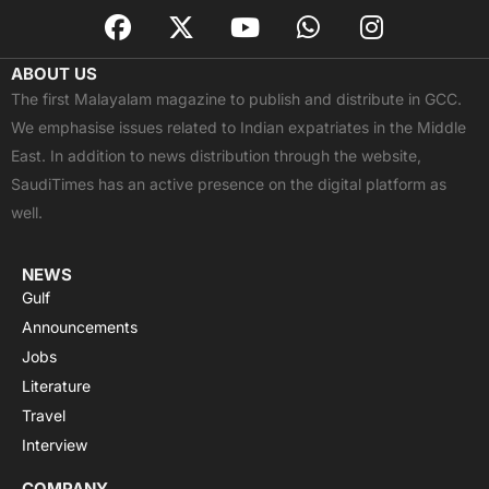
F
X
Y
W
I
a
-
o
h
n
c
t
u
a
s
ABOUT US
e
w
t
t
t
The first Malayalam magazine to publish and distribute in GCC.
b
i
u
s
a
We emphasise issues related to Indian expatriates in the Middle
o
t
b
a
g
East. In addition to news distribution through the website,
o
t
e
p
r
SaudiTimes has an active presence on the digital platform as
k
e
p
a
well.
r
m
NEWS
Gulf
Announcements
Jobs
Literature
Travel
Interview
COMPANY