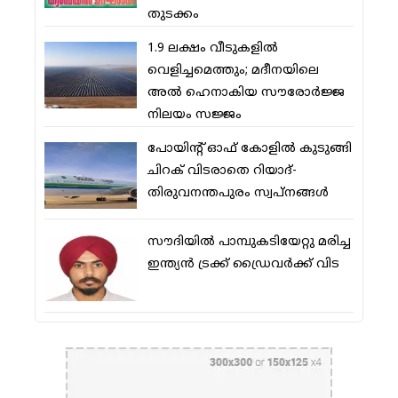
തുടക്കം
1.9 ലക്ഷം വീടുകളില്‍
വെളിച്ചമെത്തും; മദീനയിലെ
അല്‍ ഹെനാകിയ സൗരോര്‍ജ്ജ
നിലയം സജ്ജം
പോയിന്റ് ഓഫ് കോളില്‍ കുടുങ്ങി
ചിറക് വിടരാതെ റിയാദ്-
തിരുവനന്തപുരം സ്വപ്നങ്ങള്‍
സൗദിയിൽ പാമ്പുകടിയേറ്റു മരിച്ച
ഇന്ത്യൻ ട്രക്ക് ഡ്രൈവർക്ക് വിട