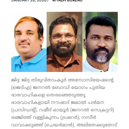
JANUARY 28, 2026
/
RIYADH BUREAU
ജിദ്ദ: ജിദ്ദ തിരുവിതാംകൂര്‍ അസോസിയേഷന്റെ
(ജെടിഎ) ജനറല്‍ ബോഡി യോഗം പുതിയ
ഭാരവാഹികളെ തെരഞ്ഞെടുത്തു.
ഭാരവാഹികളായി നൗഷാദ് ജമാല്‍ പന്‍മന
(പ്രസിഡന്റ്), റഷീദ് ഓയൂര്‍ (ജനറല്‍ സെക്രട്ടറി)
രഞ്ജിത്ത് വള്ളികുന്നം (ട്രഷറര്‍), നസീര്‍
വാവാക്കുഞ്ഞ് (ചെയര്‍മാന്‍), അലിതേക്കുതോട്