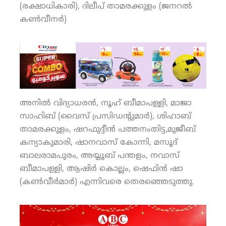
(രക്ഷാധികാരി), ദിലീപ് താമരക്കുളം (ജനറല്‍
കണ്‍വീനര്‍)
അനില്‍ വിദ്യാധരന്‍, നൂഹ് ബീമാപള്ളി, മാജാ
സാഹിബ് (വൈസ് പ്രസിഡന്റുമാര്‍), ശിഹാബ്
താമരക്കുളം, ഷറഫുദ്ദീന്‍ പത്തനംതിട്ട,മുജീബ്
കന്യാകുമാരി, ഷാനവാസ് കോന്നി, മസൂദ്
ബാലരാമപുരം, അയ്യൂബ് പന്തളം, നവാസ്
ബീമാപള്ളി, ആഷിര്‍ കൊല്ലം, ഷെഫിന്‍ ഷാ
(കണ്‍വീര്‍മാര്‍) എന്നിവരെ തെരഞ്ഞെടുത്തു.