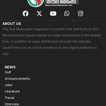
F
X
Y
W
I
a
-
o
h
n
c
t
u
a
s
ABOUT US
e
w
t
t
t
The first Malayalam magazine to publish and distribute in GCC.
b
i
u
s
a
We emphasise issues related to Indian expatriates in the Middle
o
t
b
a
g
East. In addition to news distribution through the website,
o
t
e
p
r
SaudiTimes has an active presence on the digital platform as
k
e
p
a
well.
r
m
NEWS
Gulf
Announcements
Jobs
Literature
Travel
Interview