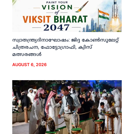
സ്വാതന്ത്ര്യദിനാഘോഷം: ജിദ്ദ കോണ്‍സുലേറ്റ്
ചിത്രരചന, ഫോട്ടോഗ്രാഫി, ക്വിസ്
മത്സരങ്ങള്‍
AUGUST 6, 2026