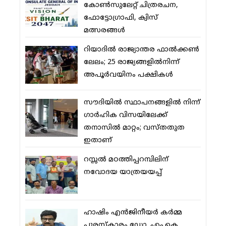
കോണ്‍സുലേറ്റ് ചിത്രരചന,
ഫോട്ടോഗ്രാഫി, ക്വിസ്
മത്സരങ്ങള്‍
റിയാദില്‍ രാജ്യാന്തര ഫാല്‍ക്കണ്‍
ലേലം; 25 രാജ്യങ്ങളില്‍നിന്ന്
അപൂര്‍വയിനം പക്ഷികള്‍
സൗദിയില്‍ സ്ഥാപനങ്ങളില്‍ നിന്ന്
ഗാര്‍ഹിക വിസയിലേക്ക്
തനാസില്‍ മാറ്റം; വസ്തതുത
ഇതാണ്
റസ്സല്‍ മഠത്തിപ്പറമ്പിലിന്
നവോദയ യാത്രയയപ്പ്
ഹാഷിം എന്‍ജിനീയര്‍ കര്‍മ്മ
പുരസ്‌കാരം ഡോ. എം.കെ.