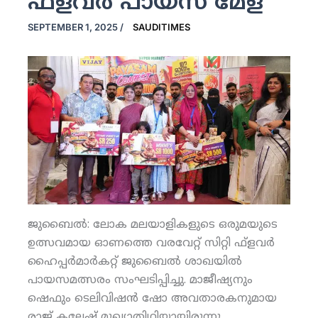
ഫ്‌ളവര്‍ പായസ മേള
SEPTEMBER 1, 2025
/
SAUDITIMES
ജുബൈല്‍: ലോക മലയാളികളുടെ ഒരുമയുടെ
ഉത്സവമായ ഓണത്തെ വരവേറ്റ് സിറ്റി ഫ്‌ളവര്‍
ഹൈപ്പര്‍മാര്‍കറ്റ് ജുബൈല്‍ ശാഖയില്‍
പായസമത്സരം സംഘടിപ്പിച്ചു. മാജീഷ്യനും
ഷെഫും ടെലിവിഷന്‍ ഷോ അവതാരകനുമായ
രാജ് കലേഷ് മുഖ്യാതിഥിയായിരുന്നു.