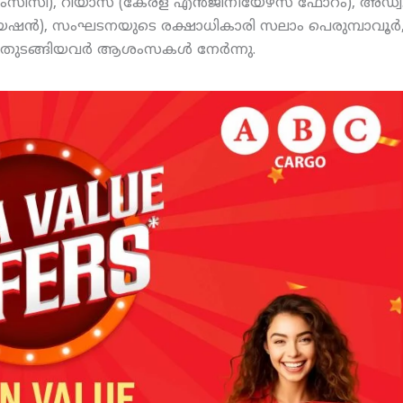
ംസിസി), റിയാസ് (കേരള എന്‍ജിനീയേഴ്‌സ് ഫോറം), അഡ്വ
ന്‍), സംഘടനയുടെ രക്ഷാധികാരി സലാം പെരുമ്പാവൂര്‍
 തുടങ്ങിയവര്‍ ആശംസകള്‍ നേര്‍ന്നു.