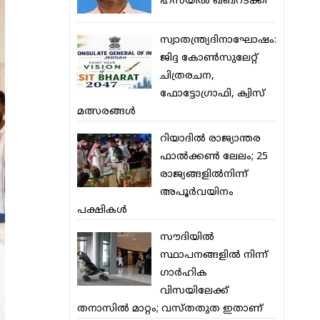
ഹസയില്‍ ഖബറടക്കി
സ്വാതന്ത്ര്യദിനാഘോഷം:
ജിദ്ദ കോണ്‍സുലേറ്റ്
ചിത്രരചന,
ഫോട്ടോഗ്രാഫി, ക്വിസ്
മത്സരങ്ങള്‍
റിയാദില്‍ രാജ്യാന്തര
ഫാല്‍ക്കണ്‍ ലേലം; 25
രാജ്യങ്ങളില്‍നിന്ന്
അപൂര്‍വയിനം
പക്ഷികള്‍
സൗദിയില്‍
സ്ഥാപനങ്ങളില്‍ നിന്ന്
ഗാര്‍ഹിക
വിസയിലേക്ക്
തനാസില്‍ മാറ്റം; വസ്തതുത ഇതാണ്