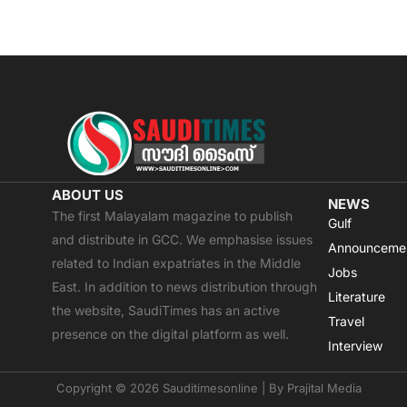
ABOUT US
NEWS
The first Malayalam magazine to publish
Gulf
and distribute in GCC. We emphasise issues
Announceme
related to Indian expatriates in the Middle
Jobs
East. In addition to news distribution through
Literature
the website, SaudiTimes has an active
Travel
presence on the digital platform as well.
Interview
Copyright © 2026 Sauditimesonline | By
Prajital Media