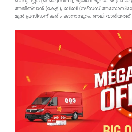
ചെറുവട്ടൂര്‍ (ഓഐസിസി), മുജീബ് മൂലയില്‍ (കെഎ
അജിത്ഖാന്‍ (കേളി), ബിബി (നഴ്‌സസ് അസോസിയേഷ
മുന്‍ പ്രസിഡന് കരീം കാനാമ്പുറം, അലി വാരിയത്ത്