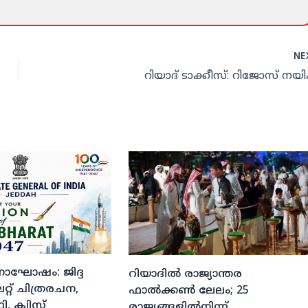
NE
റിയാദ് ടാക്കീസ്: റിജോസ് നയി
ദിനാഘോഷം: ജിദ്ദ
റിയാദില്‍ രാജ്യാന്തര
്റ് ചിത്രരചന,
ഫാല്‍ക്കണ്‍ ലേലം; 25
, ക്വിസ്
രാജ്യങ്ങളില്‍നിന്ന്