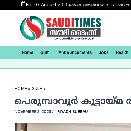
Skip
Fri, 07 August 2026
Advertisement
About Us
Contact
to
content
Home
Gulf
Announcements
Jobs
Health
HOME
GULF
പെരുമ്പാവൂര്‍ കൂട്ടായ്മ
NOVEMBER 2, 2025
/
RIYADH BUREAU