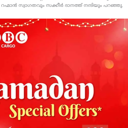
ഹ്മാന്‍ സ്വാഗതവും സക്കീര്‍ ദാനത്ത് നന്ദിയും പറഞ്ഞു.