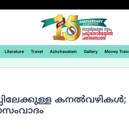
Literature
Travel
Azhchavatam
Gallery
Money Tran
്സിലേക്കുള്ള കനല്‍വഴികള്‍;
്‍ഗസംവാദം