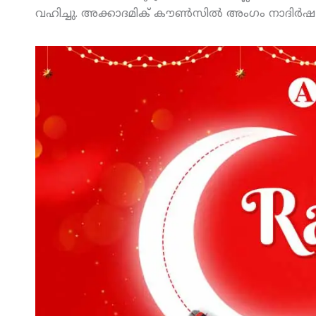
വഹിച്ചു. അക്കാദമിക് കൗണ്‍സില്‍ അംഗം നാദിര്‍ഷ റ