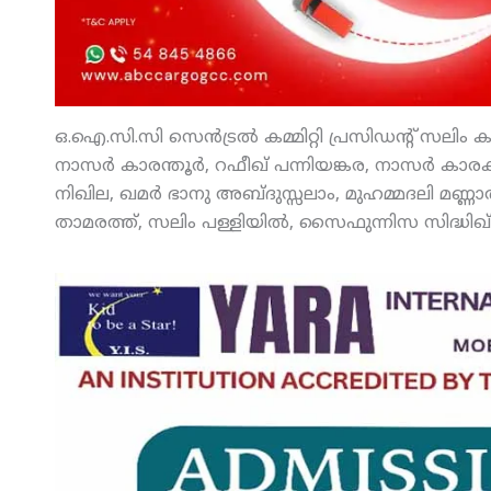
ഒ.ഐ.സി.സി സെന്‍ട്രല്‍ കമ്മിറ്റി പ്രസിഡന്റ് സലിം
നാസര്‍ കാരന്തൂര്‍, റഫീഖ് പന്നിയങ്കര, നാസര്‍ കാരക്
നിഖില, ഖമര്‍ ഭാനു അബ്ദുസ്സലാം, മുഹമ്മദലി മണ്ണാര്‍ക
താമരത്ത്, സലിം പള്ളിയില്‍, സൈഫുന്നിസ സിദ്ധിഖ് എന