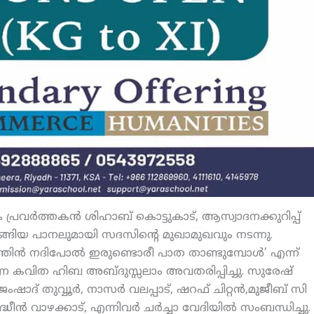
വര്‍ത്തകന്‍ ശിഹാബ് കൊട്ടുകാട്, ആസ്വാദനക്കുറിപ്പ്
ടങ്ങിയ പാനലുമായി സദസിന്റെ മുഖാമുഖവും നടന്നു.
പത്തിന്‍ നദിപോല്‍ ഇരുണ്ടൊരീ പാത താണ്ടുമ്പോള്‍’ എന്ന്
‍ എന്ന കവിത ഹിബ അബ്ദുസ്സലാം അവതരിപ്പിച്ചു. സുരേഷ്
ഷാദ് തുവ്വൂര്‍, നാസര്‍ വലപ്പാട്, ഷറഫ് ചിറ്റന്‍,മുജീബ് സി
്‍ വാഴക്കാട്, എന്നിവര്‍ ചര്‍ച്ചാ വേദിയില്‍ സംബന്ധിച്ചു.