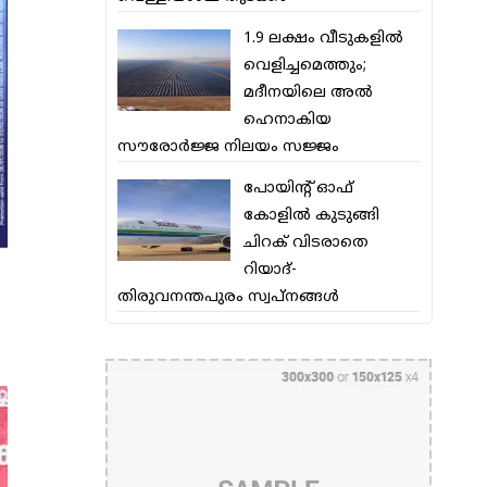
1.9 ലക്ഷം വീടുകളില്‍
വെളിച്ചമെത്തും;
മദീനയിലെ അല്‍
ഹെനാകിയ
സൗരോര്‍ജ്ജ നിലയം സജ്ജം
പോയിന്റ് ഓഫ്
കോളില്‍ കുടുങ്ങി
ചിറക് വിടരാതെ
റിയാദ്-
തിരുവനന്തപുരം സ്വപ്നങ്ങള്‍