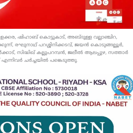
 കളക്കര, ഷിഹാബ് കൊട്ടുകാട്, അബ്ദുള്ള വല്ലാഞ്ചിറ,
കുന്ന്, രഘുനാഥ് പറശ്ശിനിക്കടവ്, ജയന്‍ കൊടുങ്ങല്ലൂര്‍,
്കാട്, സിദ്ധിഖ് കല്ലുപറമ്പന്‍, ജലീല്‍ ആലപ്പുഴ, സത്താര്‍
്നിവര്‍ ചര്‍ച്ചയില്‍ പങ്കെടുത്തു.