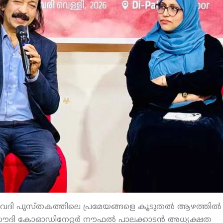
 വേദി പുസ്തകത്തിലെ പ്രമേയങ്ങളെ കൂടുതല്‍ ആഴത്തില്‍
 സൗദി കോഓഡിനേറ്റര്‍ നൗഫല്‍ പാലക്കാടന്‍ അധ്യക്ഷത