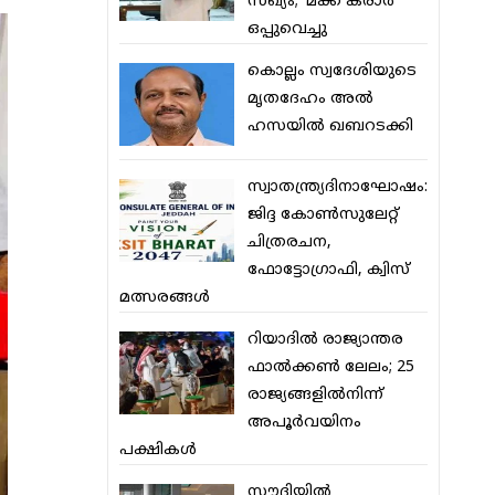
സഖ്യം; ‘മക്ക കരാര്‍’
ഒപ്പുവെച്ചു
കൊല്ലം സ്വദേശിയുടെ
മൃതദേഹം അല്‍
ഹസയില്‍ ഖബറടക്കി
സ്വാതന്ത്ര്യദിനാഘോഷം:
ജിദ്ദ കോണ്‍സുലേറ്റ്
ചിത്രരചന,
ഫോട്ടോഗ്രാഫി, ക്വിസ്
മത്സരങ്ങള്‍
റിയാദില്‍ രാജ്യാന്തര
ഫാല്‍ക്കണ്‍ ലേലം; 25
രാജ്യങ്ങളില്‍നിന്ന്
അപൂര്‍വയിനം
പക്ഷികള്‍
സൗദിയില്‍