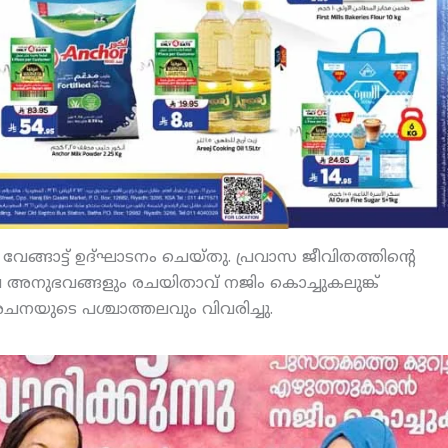
വേങ്ങാട്ട് ഉദ്ഘാടനം ചെയ്തു. പ്രവാസ ജീവിതത്തിന്റെ
െ അനുഭവങ്ങളും രചയിതാവ് നജിം കൊച്ചുകലുങ്ക്
രചനയുടെ പശ്ചാത്തലവും വിവരിച്ചു.