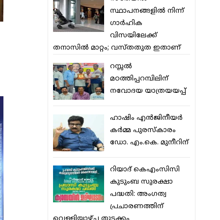
സ്ഥാപനങ്ങളില്‍ നിന്ന്
ഗാര്‍ഹിക
വിസയിലേക്ക്
തനാസില്‍ മാറ്റം; വസ്തതുത ഇതാണ്
റസ്സല്‍
മഠത്തിപ്പറമ്പിലിന്
നവോദയ യാത്രയയപ്പ്
ഹാഷിം എന്‍ജിനീയര്‍
കര്‍മ്മ പുരസ്‌കാരം
ഡോ. എം.കെ. മുനീറിന്
റിയാദ് കെഎംസിസി
കുടുംബ സുരക്ഷാ
പദ്ധതി: അംഗത്വ
പ്രചാരണത്തിന്
വെള്ളിയാഴ്ച തുടക്കം