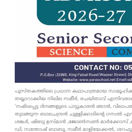
പുസ്തകത്തിലെ പ്രധാന കഥാപാത്രമായ സാമൂഹിക പ്ര
തയ്യാറാക്കിയ നിഖില സമീര്‍, രചയിതാവ് എന്നിവര
‘നഷ്ടപ്പെട്ട ദിനങ്ങളുടെ പാട്ടുകാരന്‍ ഞാന്‍, വിലാ
തുടങ്ങുന്ന ബാലചന്ദ്രന്‍ ചുള്ളിക്കാടിന്റെ ഗസല്
ശങ്കര്‍, ഷിബു ഉസ്മാന്‍ ,ജോണ്‍സണ്‍ മാര്‍ക്കോസ് ,ജം
ഡി, സന്തോഷ് ബാബു, സമീര്‍ മാളിയേക്കല്‍, ശറഫുദ്ധീന