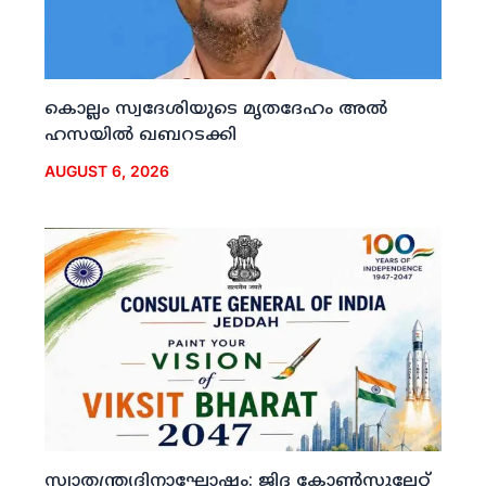
കൊല്ലം സ്വദേശിയുടെ മൃതദേഹം അല്‍
ഹസയില്‍ ഖബറടക്കി
AUGUST 6, 2026
സ്വാതന്ത്ര്യദിനാഘോഷം: ജിദ്ദ കോണ്‍സുലേറ്റ്