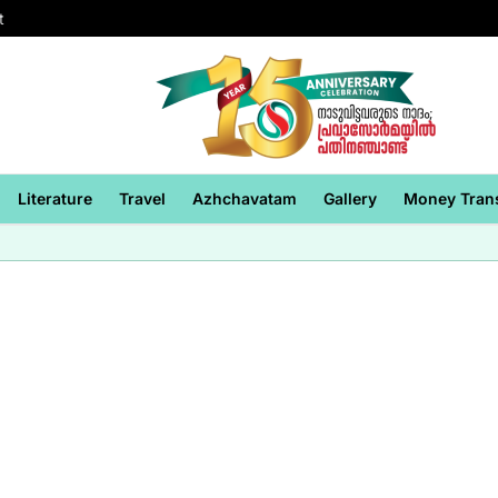
t
Literature
Travel
Azhchavatam
Gallery
Money Tran