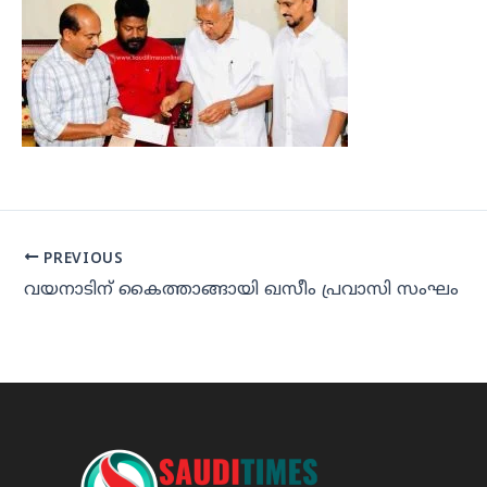
PREVIOUS
വയനാടിന് കൈത്താങ്ങായി ഖസീം പ്രവാസി സംഘം