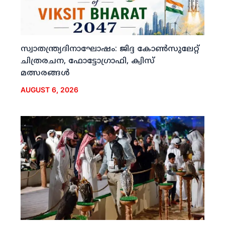
സ്വാതന്ത്ര്യദിനാഘോഷം: ജിദ്ദ കോണ്‍സുലേറ്റ്
ചിത്രരചന, ഫോട്ടോഗ്രാഫി, ക്വിസ്
മത്സരങ്ങള്‍
AUGUST 6, 2026