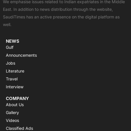
We emphasise issues related to Indian expatriates in the Middle
o
t
b
a
g
East. In addition to news distribution through the website,
o
t
e
p
r
SaudiTimes has an active presence on the digital platform as
k
e
p
a
well.
r
m
NEWS
Gulf
Announcements
Jobs
Literature
Travel
Interview
COMPANY
About Us
Gallery
Videos
Classified Ads