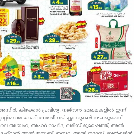
്‍, കിഴക്കന്‍ പ്രവിശ്യ, നജ്‌റാന്‍ മേഖലകളില്‍ ഇന്ന്
്റ്‌ഫോമായ മദ്‌റസത്തീ വഴി ക്ലാസുകള്‍ നടക്കുമെന്ന്
േഖലയിലെ അബഹ, അഹദ് റാഫിദ, ഖമീസ് മുഷൈത്ത്, അല്‍
്‌റാന്‍ അല്‍ ജനൂബ്, തനൂമ, അല്‍ നമാസ്, ബല്‍ഖര്‍ന്‍