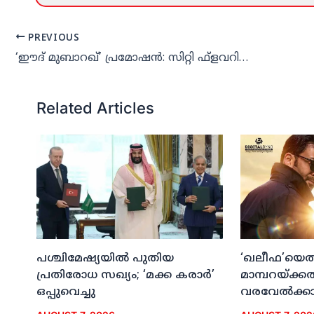
PREVIOUS
‘ഈദ് മുബാറഖ്’ പ്രമോഷന്‍: സിറ്റി ഫ്‌ളവറില്‍ 250 റിയാല്‍ ഷോപ്പിംഗിന് 50 റിയാല്‍ കിഴിവ്
Related Articles
പശ്ചിമേഷ്യയില്‍ പുതിയ
‘ഖലീഫ’യെത്ത
പ്രതിരോധ സഖ്യം; ‘മക്ക കരാര്‍’
മാമ്പറയ്ക്ക
ഒപ്പുവെച്ചു
വരവേല്‍ക്കാന