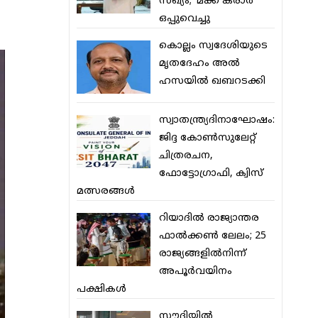
സഖ്യം; ‘മക്ക കരാര്‍’
ഒപ്പുവെച്ചു
കൊല്ലം സ്വദേശിയുടെ
മൃതദേഹം അല്‍
ഹസയില്‍ ഖബറടക്കി
സ്വാതന്ത്ര്യദിനാഘോഷം:
ജിദ്ദ കോണ്‍സുലേറ്റ്
ചിത്രരചന,
ഫോട്ടോഗ്രാഫി, ക്വിസ്
മത്സരങ്ങള്‍
റിയാദില്‍ രാജ്യാന്തര
ഫാല്‍ക്കണ്‍ ലേലം; 25
രാജ്യങ്ങളില്‍നിന്ന്
അപൂര്‍വയിനം
പക്ഷികള്‍
സൗദിയില്‍