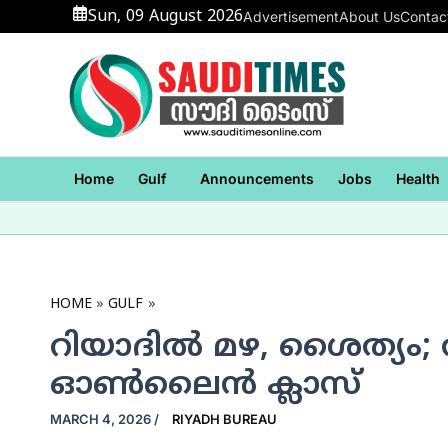
Skip
Sun, 09 August 2026
Advertisement
About Us
Contac
to
content
Home
Gulf
Announcements
Jobs
Health
HOME
GULF
റിയാദില്‍ മഴ, ശൈത്യം;
ഓണ്‍ലൈന്‍ ക്ലാസ്
MARCH 4, 2026
/
RIYADH BUREAU