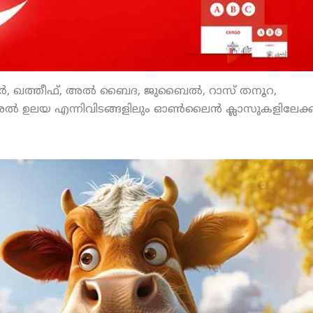
ോബാര്‍, ഖത്തീഫ്, അല്‍ ബൈദ, ജുബൈല്‍, റാസ് തനൂറ,
‍ ഉലയ എന്നിവിടങ്ങളിലും ഓണ്‍ലൈന്‍ ക്ലാസുകളിലേക്ക