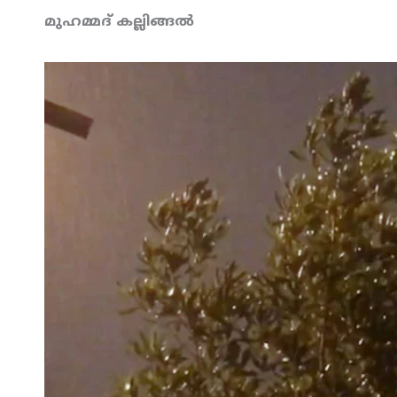
മുഹമ്മദ് കല്ലിങ്ങല്‍