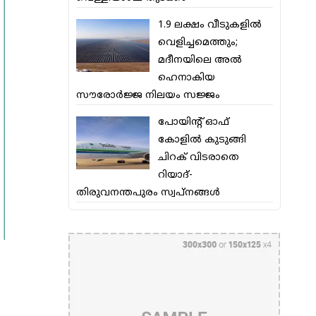
1.9 ലക്ഷം വീടുകളില്‍
വെളിച്ചമെത്തും;
മദീനയിലെ അല്‍
ഹെനാകിയ
സൗരോര്‍ജ്ജ നിലയം സജ്ജം
പോയിന്റ് ഓഫ്
കോളില്‍ കുടുങ്ങി
ചിറക് വിടരാതെ
റിയാദ്-
തിരുവനന്തപുരം സ്വപ്നങ്ങള്‍