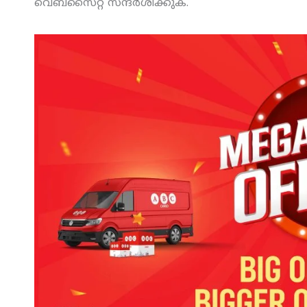
വെബ്‌സൈറ്റ് സന്ദര്‍ശിക്കുക.