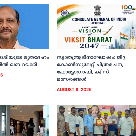
ദേശിയുടെ മൃതദേഹം
സ്വാതന്ത്ര്യദിനാഘോഷം: ജിദ്ദ
ല്‍ ഖബറടക്കി
കോണ്‍സുലേറ്റ് ചിത്രരചന,
ഫോട്ടോഗ്രാഫി, ക്വിസ്
26
മത്സരങ്ങള്‍
AUGUST 6, 2026