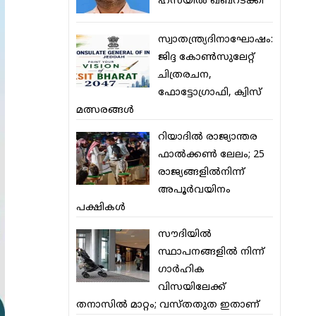
ഹസയില്‍ ഖബറടക്കി
സ്വാതന്ത്ര്യദിനാഘോഷം:
ജിദ്ദ കോണ്‍സുലേറ്റ്
ചിത്രരചന,
ഫോട്ടോഗ്രാഫി, ക്വിസ്
മത്സരങ്ങള്‍
റിയാദില്‍ രാജ്യാന്തര
ഫാല്‍ക്കണ്‍ ലേലം; 25
രാജ്യങ്ങളില്‍നിന്ന്
അപൂര്‍വയിനം
പക്ഷികള്‍
സൗദിയില്‍
സ്ഥാപനങ്ങളില്‍ നിന്ന്
ഗാര്‍ഹിക
വിസയിലേക്ക്
തനാസില്‍ മാറ്റം; വസ്തതുത ഇതാണ്