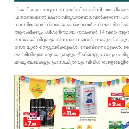
റിയാദ്: യുനൈറ്റഡ് നേഷന്‍സ് ഓഡിസി അംഗീകാര
ഫൗണ്ടേഷന്റെ ലഹരിവിരുദ്ധബോധവല്‍ക്കരണ പരിപാടി 
ഗാന്ധിജയന്തി ദിനമായ ഒക്ടോബര്‍ 2ന് ലഹരി വിരുദ്
ആരംഭിക്കും. ശിശുദിനമായ നവംബര്‍ 14 വരെ ആറാഴ്ച
ഭാഗമായി വിദ്യാഭ്യാസസ്ഥാപനങ്ങള്‍, സാമൂഹികകൂട്ടാ
സോഷ്യല്‍ നെറ്റുവര്‍ക്കുകള്‍, വെബ്‌സൈറ്റുകള്‍, ഹ
ലഹരിവിരുദ്ധ ഫ്‌ളയറുകളും ലീഫ്‌ലെറ്റുകളും പ്രചരി
ലഘു ലേഖകളും ഹ്രസ്വചിത്രവും വിവിധ രാജ്യങ്ങളില്‍ പ