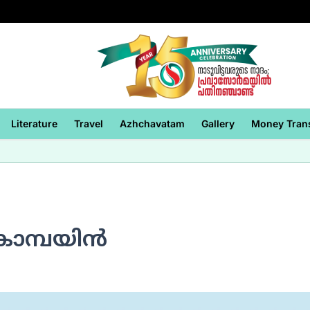
Literature
Travel
Azhchavatam
Gallery
Money Tran
കാമ്പയിന്‍