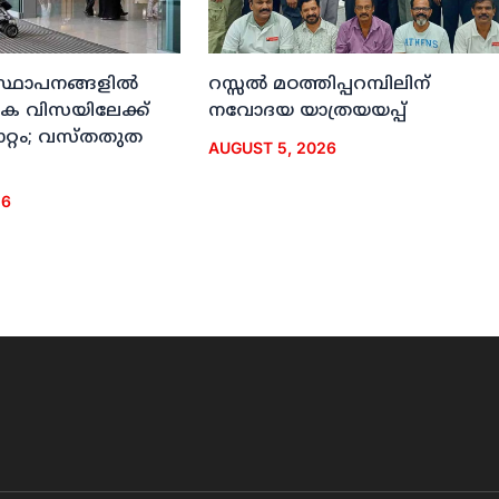
സ്ഥാപനങ്ങളില്‍
റസ്സല്‍ മഠത്തിപ്പറമ്പിലിന്
‍ഹിക വിസയിലേക്ക്
നവോദയ യാത്രയയപ്പ്
ാറ്റം; വസ്തതുത
AUGUST 5, 2026
26