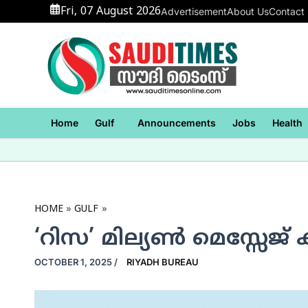
Skip
Fri, 07 August 2026
Advertisement
About Us
Contact
to
content
Home
Gulf
Announcements
Jobs
Health
HOME
GULF
‘റിസ’ മില്യണ്‍ മെസ്സേജ് 
OCTOBER 1, 2025
/
RIYADH BUREAU