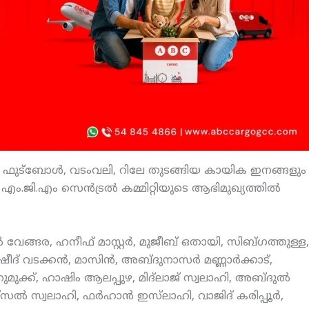
ുട്‌ബോള്‍, വടംവലി, റിലേ തുടങ്ങിയ കായിക ഇനങ്ങളും
ം.ജി.എം സെന്‍ട്രല്‍ കമ്മിറ്റിയുടെ ആഭിമുഖ്യത്തില്‍
ങ്ങര, ഹനീഫ് മാസ്റ്റര്‍, മുജീബ് ഒതായി, സിബ്ഗത്തുള്ള,
ദ് വടക്കന്‍, മാസിന്‍, അബ്ദുനാസര്‍ മണ്ണാര്‍ക്കാട്,
മുക്ക്, ഹാഷിം ആലപ്പുഴ, മിദ്‌ലാജ് സ്വലാഹി, അബ്ദുല്‍
്‍ സ്വലാഹി, ഫര്‍ഹാന്‍ ഇസ്‌ലാഹി, വാജിദ് കരിപ്പൂര്‍,