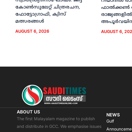
സ്വാതന്ത്ര്യദിനാഘോഷം: ജിദ്ദ
റിയാദില്‍ രാ
കോണ്‍സുലേറ്റ് ചിത്രരചന,
ഫാല്‍ക്കണ്‍
ഫോട്ടോഗ്രാഫി, ക്വിസ്
രാജ്യങ്ങളില്‍
മത്സരങ്ങള്‍
അപൂര്‍വയിന
AUGUST 6, 2026
AUGUST 6, 20
ABOUT US
NEWS
The first Malayalam magazine to publish
Gulf
and distribute in GCC. We emphasise issues
Announceme