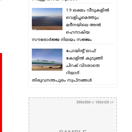
1.9 ലക്ഷം വീടുകളില്‍
വെളിച്ചമെത്തും;
മദീനയിലെ അല്‍
ഹെനാകിയ
സൗരോര്‍ജ്ജ നിലയം സജ്ജം
പോയിന്റ് ഓഫ്
കോളില്‍ കുടുങ്ങി
ചിറക് വിടരാതെ
റിയാദ്-
തിരുവനന്തപുരം സ്വപ്നങ്ങള്‍