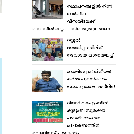
സ്ഥാപനങ്ങളില്‍ നിന്ന്
ഗാര്‍ഹിക
വിസയിലേക്ക്
തനാസില്‍ മാറ്റം; വസ്തതുത ഇതാണ്
റസ്സല്‍
മഠത്തിപ്പറമ്പിലിന്
നവോദയ യാത്രയയപ്പ്
ഹാഷിം എന്‍ജിനീയര്‍
കര്‍മ്മ പുരസ്‌കാരം
ഡോ. എം.കെ. മുനീറിന്
റിയാദ് കെഎംസിസി
കുടുംബ സുരക്ഷാ
പദ്ധതി: അംഗത്വ
പ്രചാരണത്തിന്
വെള്ളിയാഴ്ച തുടക്കം