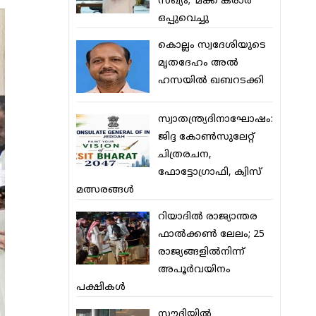
സഖ്യം; ‘മക്ക കരാര്‍’
ഒപ്പുവെച്ചു
കൊല്ലം സ്വദേശിയുടെ
മൃതദേഹം അല്‍
ഹസയില്‍ ഖബറടക്കി
സ്വാതന്ത്ര്യദിനാഘോഷം:
ജിദ്ദ കോണ്‍സുലേറ്റ്
ചിത്രരചന,
ഫോട്ടോഗ്രാഫി, ക്വിസ്
മത്സരങ്ങള്‍
റിയാദില്‍ രാജ്യാന്തര
ഫാല്‍ക്കണ്‍ ലേലം; 25
രാജ്യങ്ങളില്‍നിന്ന്
അപൂര്‍വയിനം
പക്ഷികള്‍
സൗദിയില്‍