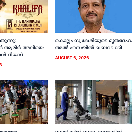
ുന്നു;
കൊല്ലം സ്വദേശിയുടെ മൃതദേഹ
ല്‍ ആമിര്‍ അലിയെ
അല്‍ ഹസയില്‍ ഖബറടക്കി
്‍ റിയാദ്
AUGUST 6, 2026
6