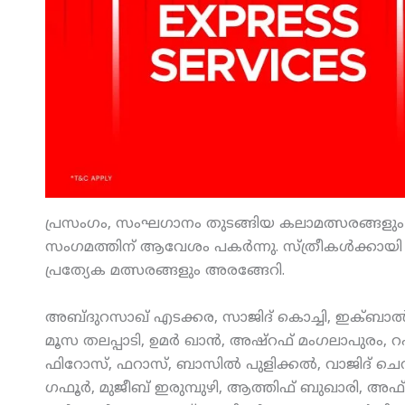
പ്രസംഗം, സംഘഗാനം തുടങ്ങിയ കലാമത്സരങ്ങളും ഫ
സംഗമത്തിന് ആവേശം പകര്‍ന്നു. സ്ത്രീകള്‍ക്കായി എ
പ്രത്യേക മത്സരങ്ങളും അരങ്ങേറി.
അബ്ദുറസാഖ് എടക്കര, സാജിദ് കൊച്ചി, ഇക്ബാല്‍ വേ
മൂസ തലപ്പാടി, ഉമര്‍ ഖാന്‍, അഷ്‌റഫ് മംഗലാപുരം, റഷീ
ഫിറോസ്, ഫറാസ്, ബാസില്‍ പുളിക്കല്‍, വാജിദ് ചെറു
ഗഫൂര്‍, മുജീബ് ഇരുമ്പുഴി, ആത്തിഫ് ബുഖാരി, അഫ്‌സല