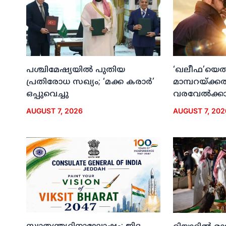
പശ്ചിമേഷ്യയില്‍ പുതിയ
‘ഖലീഫ’യെത്ത
പ്രതിരോധ സഖ്യം; ‘മക്ക കരാര്‍’
മാമ്പറയ്ക്ക
ഒപ്പുവെച്ചു
വരവേല്‍ക്കാന
AUGUST 7, 2026
AUGUST 7, 202