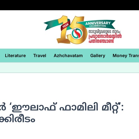
Literature
Travel
Azhchavatam
Gallery
Money Tran
‍ ‘ഈലാഫ് ഫാമിലി മീറ്റ്’:
്കിരീടം