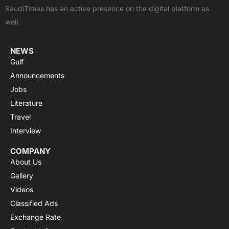
o
t
e
p
r
SaudiTimes has an active presence on the digital platform as
k
e
p
a
well.
r
m
NEWS
Gulf
Announcements
Jobs
Literature
Travel
Interview
COMPANY
About Us
Gallery
Videos
Classified Ads
Exchange Rate