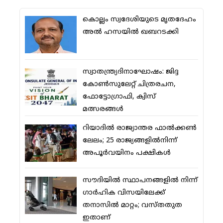
കൊല്ലം സ്വദേശിയുടെ മൃതദേഹം
അല്‍ ഹസയില്‍ ഖബറടക്കി
സ്വാതന്ത്ര്യദിനാഘോഷം: ജിദ്ദ
കോണ്‍സുലേറ്റ് ചിത്രരചന,
ഫോട്ടോഗ്രാഫി, ക്വിസ്
മത്സരങ്ങള്‍
റിയാദില്‍ രാജ്യാന്തര ഫാല്‍ക്കണ്‍
ലേലം; 25 രാജ്യങ്ങളില്‍നിന്ന്
അപൂര്‍വയിനം പക്ഷികള്‍
സൗദിയില്‍ സ്ഥാപനങ്ങളില്‍ നിന്ന്
ഗാര്‍ഹിക വിസയിലേക്ക്
തനാസില്‍ മാറ്റം; വസ്തതുത
ഇതാണ്