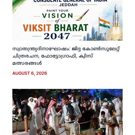
സ്വാതന്ത്ര്യദിനാഘോഷം: ജിദ്ദ കോണ്‍സുലേറ്റ്
ചിത്രരചന, ഫോട്ടോഗ്രാഫി, ക്വിസ്
മത്സരങ്ങള്‍
AUGUST 6, 2026