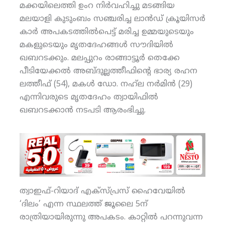
മക്കയിലെത്തി ഉംറ നിർവഹിച്ചു മടങ്ങിയ
മലയാളി കുടുംബം സഞ്ചരിച്ച ലാൻഡ് ക്രൂയിസർ
കാർ അപകടത്തിൽപെട്ട് മരിച്ച ഉമ്മയുടെയും
മകളുടെയും മൃതദേഹങ്ങൾ സൗദിയിൽ
ഖബറടക്കും. മലപ്പുറം രാങ്ങാട്ടൂര്‍ തെക്കേ
പീടിയേക്കല്‍ അബ്ദുല്ലത്തീഫിന്റെ ഭാര്യ രഹന
ലത്തീഫ് (54), മകള്‍ ഡോ. നഹ്‌ല നര്‍മിന്‍ (29)
എന്നിവരുടെ മൃതദേഹം ത്വായിഫില്‍
ഖബറടക്കാന്‍ നടപടി ആരംഭിച്ചു.
ത്വാഇഫ്‌-റിയാദ് എക്‌സ്പ്രസ് ഹൈവേയില്‍
‘ദിലം’ എന്ന സ്ഥലത്ത് ജൂലൈ 5ന്
രാത്രിയായിരുന്നു അപകടം. കാറ്റില്‍ പറന്നുവന്ന