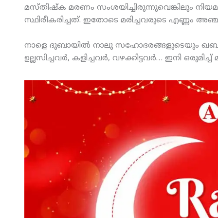
മസ്തിഷ്‌ക മരണം സംശയിച്ചിരുന്നുവെങ്കിലും നിയമ
സ്ഥിരീകരിച്ചത്. ഇതോടെ മരിച്ചവരുടെ എണ്ണം അഞ്ച
നാളെ ദുബായില്‍ നാലു സഹോദരങ്ങളുടെയും ഖബറടക്കം
ഉല്ലസിച്ചവര്‍, കളിച്ചവര്‍, വഴക്കിട്ടവര്‍… ഇനി ഒരുമിച്