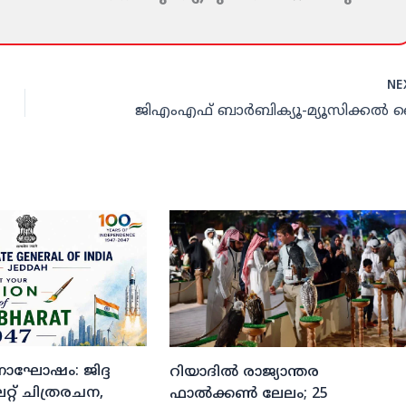
NE
ജിഎംഎഫ് ബാര്‍ബിക്യൂ-മ്യൂസിക്കല്‍ ന
ദിനാഘോഷം: ജിദ്ദ
റിയാദില്‍ രാജ്യാന്തര
്റ് ചിത്രരചന,
ഫാല്‍ക്കണ്‍ ലേലം; 25