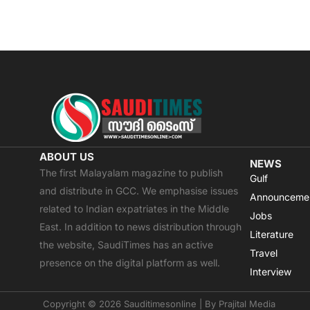
ABOUT US
NEWS
The first Malayalam magazine to publish
Gulf
and distribute in GCC. We emphasise issues
Announceme
related to Indian expatriates in the Middle
Jobs
East. In addition to news distribution through
Literature
the website, SaudiTimes has an active
Travel
presence on the digital platform as well.
Interview
Copyright © 2026 Sauditimesonline | By
Prajital Media