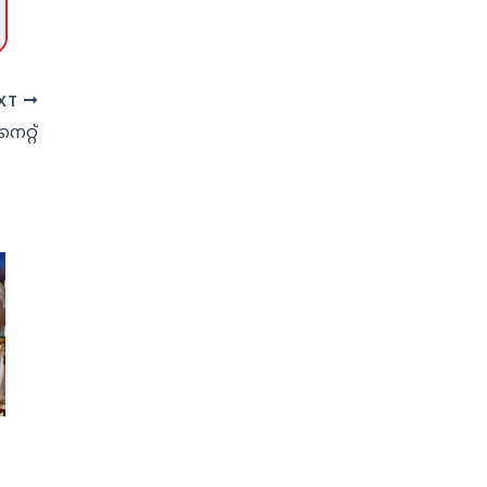
XT
ൈറ്റ്