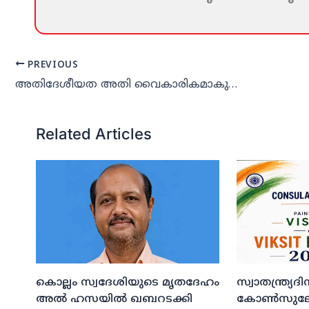
PREVIOUS
അതിദേശീയത അതി വൈകാരികമാകുമ്പോള്‍ ഫാസിസം കടന്നു വരും: ഡോ അരുണ്‍ കുമാര്‍
Related Articles
കൊല്ലം സ്വദേശിയുടെ മൃതദേഹം
സ്വാതന്ത്ര്യ
അല്‍ ഹസയില്‍ ഖബറടക്കി
കോണ്‍സുലേറ