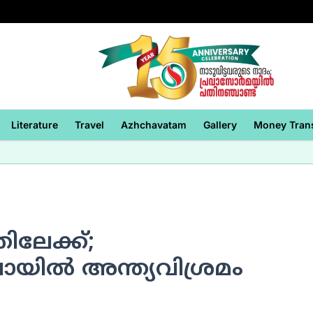
Literature
Travel
Azhchavatam
Gallery
Money Tran
തിലേക്ക്;
യില്‍ അന്ത്യവിശ്രമം