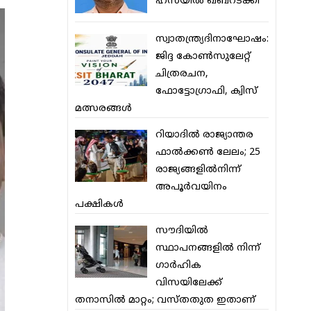
ഹസയില്‍ ഖബറടക്കി
സ്വാതന്ത്ര്യദിനാഘോഷം:
ജിദ്ദ കോണ്‍സുലേറ്റ്
ചിത്രരചന,
ഫോട്ടോഗ്രാഫി, ക്വിസ്
മത്സരങ്ങള്‍
റിയാദില്‍ രാജ്യാന്തര
ഫാല്‍ക്കണ്‍ ലേലം; 25
രാജ്യങ്ങളില്‍നിന്ന്
അപൂര്‍വയിനം
പക്ഷികള്‍
സൗദിയില്‍
സ്ഥാപനങ്ങളില്‍ നിന്ന്
ഗാര്‍ഹിക
വിസയിലേക്ക്
തനാസില്‍ മാറ്റം; വസ്തതുത ഇതാണ്