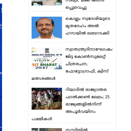
സഖ്യം; ‘മക്ക കരാര്‍’
ഒപ്പുവെച്ചു
കൊല്ലം സ്വദേശിയുടെ
മൃതദേഹം അല്‍
ഹസയില്‍ ഖബറടക്കി
സ്വാതന്ത്ര്യദിനാഘോഷം:
ജിദ്ദ കോണ്‍സുലേറ്റ്
ചിത്രരചന,
ഫോട്ടോഗ്രാഫി, ക്വിസ്
മത്സരങ്ങള്‍
റിയാദില്‍ രാജ്യാന്തര
ഫാല്‍ക്കണ്‍ ലേലം; 25
രാജ്യങ്ങളില്‍നിന്ന്
അപൂര്‍വയിനം
പക്ഷികള്‍
സൗദിയില്‍