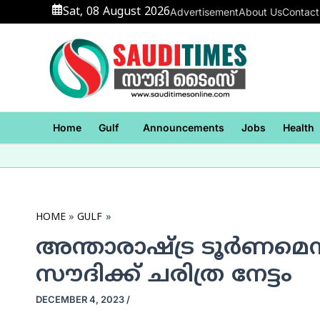
Skip
Sat, 08 August 2026
Advertisement
About Us
Contact
to
content
Home
Gulf
Announcements
Jobs
Health
HOME
GULF
അന്താരാഷ്ട്ര ടൂര്‍ണമെന്
സൗദിക്ക് ചരിത്ര നേട്ടം
DECEMBER 4, 2023
/