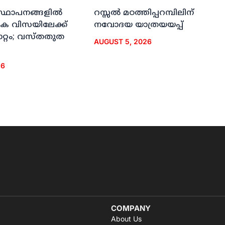
സ്ഥാപനങ്ങളില്‍
റസ്സല്‍ മഠത്തിപ്പറമ്പിലിന്
‍ഹിക വിസയിലേക്ക്
നവോദയ യാത്രയയപ്പ്
ാറ്റം; വസ്തതുത
AUGUST 5, 2026
26
COMPANY
About Us