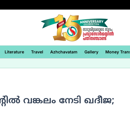
Literature
Travel
Azhchavatam
Gallery
Money Tran
റില്‍ വങ്കലം നേടി ഖദീജ;