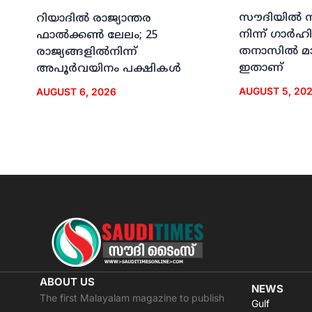
സൗദിയില്‍ 
റിയാദില്‍ രാജ്യാന്തര
നിന്ന് ഗാര്
ഫാല്‍ക്കണ്‍ ലേലം; 25
തനാസില്‍ മ
രാജ്യങ്ങളില്‍നിന്ന്
ഇതാണ്
അപൂര്‍വയിനം പക്ഷികള്‍
AUGUST 5, 20
AUGUST 6, 2026
ABOUT US
NEWS
The first Malayalam magazine to publish
Gulf