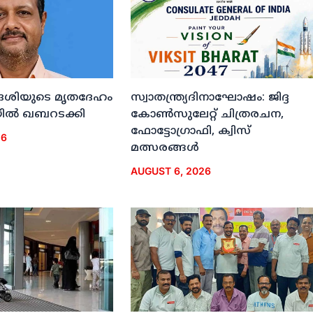
ദേശിയുടെ മൃതദേഹം
സ്വാതന്ത്ര്യദിനാഘോഷം: ജിദ്ദ
ല്‍ ഖബറടക്കി
കോണ്‍സുലേറ്റ് ചിത്രരചന,
ഫോട്ടോഗ്രാഫി, ക്വിസ്
26
മത്സരങ്ങള്‍
AUGUST 6, 2026