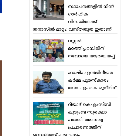
സ്ഥാപനങ്ങളില്‍ നിന്ന്
ഗാര്‍ഹിക
വിസയിലേക്ക്
തനാസില്‍ മാറ്റം; വസ്തതുത ഇതാണ്
റസ്സല്‍
മഠത്തിപ്പറമ്പിലിന്
നവോദയ യാത്രയയപ്പ്
ഹാഷിം എന്‍ജിനീയര്‍
കര്‍മ്മ പുരസ്‌കാരം
ഡോ. എം.കെ. മുനീറിന്
റിയാദ് കെഎംസിസി
കുടുംബ സുരക്ഷാ
പദ്ധതി: അംഗത്വ
പ്രചാരണത്തിന്
വെള്ളിയാഴ്ച തുടക്കം