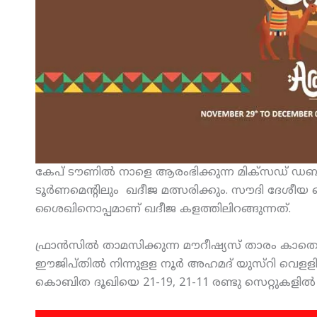
കേപ് ടൗണില്‍ നാളെ ആരംഭിക്കുന്ന മിക്‌സഡ് ഡബിള
ടൂര്‍ണമെന്റിലും ഖദീജ മത്സരിക്കും. സൗദി ദേശീയ
ശൈഖിനൊപ്പമാണ് ഖദീജ കളത്തിലിറങ്ങുന്നത്.
ഫ്രാന്‍സില്‍ താമസിക്കുന്ന മൗറീഷ്യസ് താരം കാത
ഈജിപ്തില്‍ നിന്നുളള നൂര്‍ അഹമദ് യുസ്‌റി വെളളി
കൊബിത ദൂഖിയെ 21-19, 21-11 രണ്ടു സെറ്റുകളില്