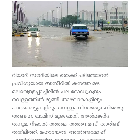
റിയാദ്: സൗദിയിലെ തെക്ക് പടിഞ്ഞാറന്‍
പ്രവിശ്യയായ അസീറില്‍ കനത്ത മഴ.
മലവെളളപ്പാച്ചിലില്‍ പല റോഡുകളും
വെളളത്തില്‍ മുങ്ങി. താഴ്‌വാരകളിലും
പാറക്കെട്ടുകളിലും വെളളം നിറഞ്ഞുകവിഞ്ഞു.
അബഹ, ഖാമിസ് മുഷൈത്, അല്‍മജര്‍ദ,
തനുമ, റിജാല്‍ അല്‍മ, അല്‍നമസ്, താരിബ്,
തത്‌ലീത്ത്, മഹായേല്‍, അല്‍അമോഹ്