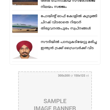
അല്‍ ഹെനാകിയ സൗരോര്‍ജ്ജ
നിലയം സജ്ജം
പോയിന്റ് ഓഫ് കോളില്‍ കുടുങ്ങി
ചിറക് വിടരാതെ റിയാദ്-
തിരുവനന്തപുരം സ്വപ്നങ്ങള്‍
സൗദിയിൽ പാമ്പുകടിയേറ്റു മരിച്ച
ഇന്ത്യൻ ട്രക്ക് ഡ്രൈവർക്ക് വിട