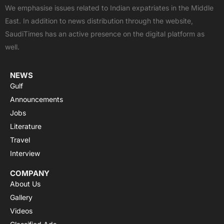
b
i
u
s
a
We emphasise issues related to Indian expatriates in the Middle
o
t
b
a
g
East. In addition to news distribution through the website,
o
t
e
p
r
SaudiTimes has an active presence on the digital platform as
k
e
p
a
well.
r
m
NEWS
Gulf
Announcements
Jobs
Literature
Travel
Interview
COMPANY
About Us
Gallery
Videos