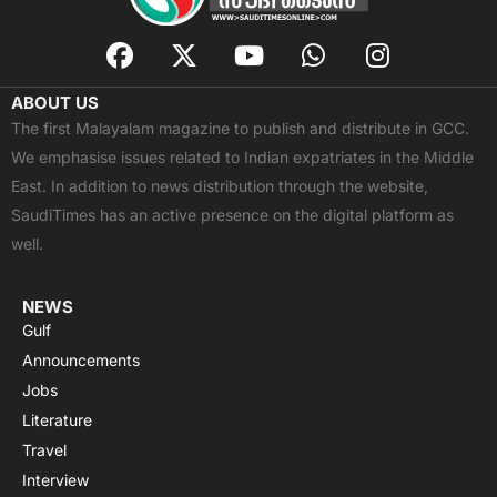
F
X
Y
W
I
a
-
o
h
n
c
t
u
a
s
ABOUT US
e
w
t
t
t
The first Malayalam magazine to publish and distribute in GCC.
b
i
u
s
a
We emphasise issues related to Indian expatriates in the Middle
o
t
b
a
g
East. In addition to news distribution through the website,
o
t
e
p
r
SaudiTimes has an active presence on the digital platform as
k
e
p
a
well.
r
m
NEWS
Gulf
Announcements
Jobs
Literature
Travel
Interview