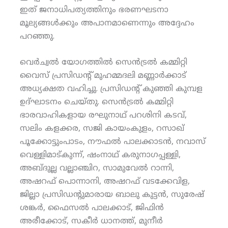
ഇത് ജനാധിപത്യത്തിനും ഭരണഘടനാ
മൂല്യങ്ങള്‍ക്കും അപാനമാണെന്നും അദ്ദേഹം
പറഞ്ഞു.
വെര്‍ച്വല്‍ യോഗത്തില്‍ സെന്‍ട്രല്‍ കമ്മിറ്റി
വൈസ് പ്രസിഡന്റ് മുഹമ്മദലി മണ്ണാര്‍ക്കാട്
അധ്യക്ഷത വഹിച്ചു. പ്രസിഡന്റ് കുഞ്ഞി കുമ്പള
ഉദ്ഘാടനം ചെയ്തു. സെന്‍ട്രല്‍ കമ്മിറ്റി
ഭാരവാഹികളായ രഘുനാഥ് പറശിനി കടവ്,
സലിം കളക്കര, സജി കായംകുളം, റസാഖ്
പൂക്കോട്ടുംപാടം, നൗഫല്‍ പാലക്കാടന്‍, നവാസ്
വെള്ളിമാട്കുന്ന്, ഷംനാഥ് കരുനാഗപ്പള്ളി,
അബ്ദുല്ല വല്ലാഞ്ചിറ, സാമുവേല്‍ റാന്നി,
അഷറഫ് പൊന്നാനി, അഷറഫ് വടക്കേവിള,
ജില്ലാ പ്രസിഡന്റുമാരായ ബാലു കുട്ടന്‍, സുരേഷ്
ശങ്കര്‍, ഫൈസല്‍ പാലക്കാട്, ജിഫിന്‍
അരീക്കോട്, സകീര്‍ ധാനത്ത്, മുനീര്‍