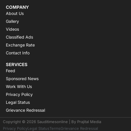
COMPANY
About Us
Gallery
Videos
Classified Ads
Exchange Rate
Contact Info
SERVICES
Feed
Sponsored News
Work With Us
Privacy Policy
Legal Status
Grievance Redressal
Copyright © 2026 Sauditimesonline | By
Prajital Media
Privacy Policy
Legal Status
Terms
Grievance Redressal