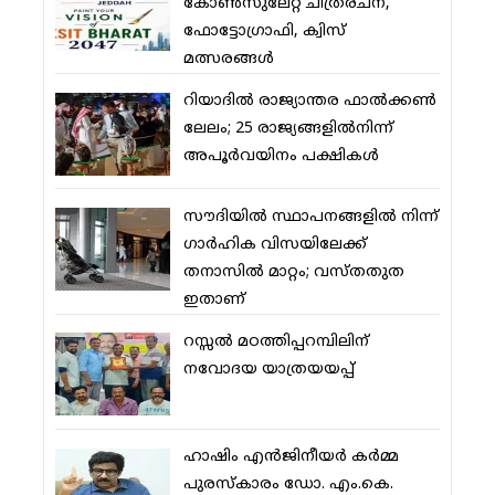
കോണ്‍സുലേറ്റ് ചിത്രരചന,
ഫോട്ടോഗ്രാഫി, ക്വിസ്
മത്സരങ്ങള്‍
റിയാദില്‍ രാജ്യാന്തര ഫാല്‍ക്കണ്‍
ലേലം; 25 രാജ്യങ്ങളില്‍നിന്ന്
അപൂര്‍വയിനം പക്ഷികള്‍
സൗദിയില്‍ സ്ഥാപനങ്ങളില്‍ നിന്ന്
ഗാര്‍ഹിക വിസയിലേക്ക്
തനാസില്‍ മാറ്റം; വസ്തതുത
ഇതാണ്
റസ്സല്‍ മഠത്തിപ്പറമ്പിലിന്
നവോദയ യാത്രയയപ്പ്
ഹാഷിം എന്‍ജിനീയര്‍ കര്‍മ്മ
പുരസ്‌കാരം ഡോ. എം.കെ.