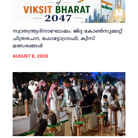
സ്വാതന്ത്ര്യദിനാഘോഷം: ജിദ്ദ കോണ്‍സുലേറ്റ്
ചിത്രരചന, ഫോട്ടോഗ്രാഫി, ക്വിസ്
മത്സരങ്ങള്‍
AUGUST 6, 2026