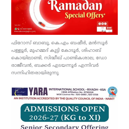
ഫിറോസ് ബാബു, കെ.എം ബഷീര്‍, മന്‍സൂര്‍
പള്ളൂര്‍, മുഹമ്മദ് കുട്ടി കോടൂര്‍, ശിഹാബ്
കൊയിലാണ്ടി, സിദ്ധീഖ് പാണ്ടികശാല, ഡോ
രാജീവന്‍, ബക്കര്‍ എടയന്നൂര്‍ എന്നിവര്‍
സന്നിഹിതരായിരുന്നു.