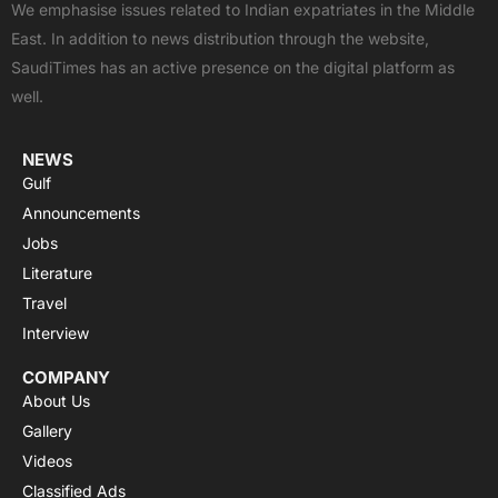
We emphasise issues related to Indian expatriates in the Middle
o
t
b
a
g
East. In addition to news distribution through the website,
o
t
e
p
r
SaudiTimes has an active presence on the digital platform as
k
e
p
a
well.
r
m
NEWS
Gulf
Announcements
Jobs
Literature
Travel
Interview
COMPANY
About Us
Gallery
Videos
Classified Ads