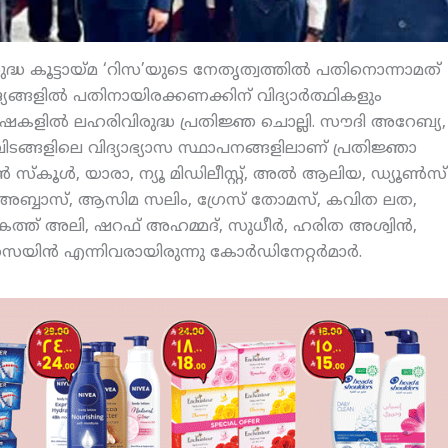
ധ കൂട്ടായ്മ ‘റിസ’യുടെ നേതൃത്വത്തില്‍ പതിനൊന്നാമത്
്യങ്ങളില്‍ പതിനായിരക്കണക്കിന് വിദ്യാര്‍ത്ഥികളും
ാഷകളില്‍ ലഹരിവിരുദ്ധ പ്രതിജ്ഞ ചൊല്ലി. സൗദി അറേബ്യ,
ിടങ്ങളിലെ വിദ്യാഭ്യാസ സ്ഥാപനങ്ങളിലാണ് പ്രതിജ്ഞാ
‍ സ്‌കൂള്‍, യാരാ, ന്യൂ മിഡിലീസ്റ്റ്, അല്‍ ആലിയ, ഡ്യൂണ്‍സ്
മൂന അബ്ബാസ്, ആസിമ സലിം, ഗ്രേസ് തോമസ്, കവിത ലത,
ത്ത് അലി, ഷറഫ് അഹമ്മദ്, സുധീര്‍, ഹരിത അശ്വിന്‍,
െയിന്‍ എന്നിവരായിരുന്നു കോര്‍ഡിനേറ്റര്‍മാര്‍.