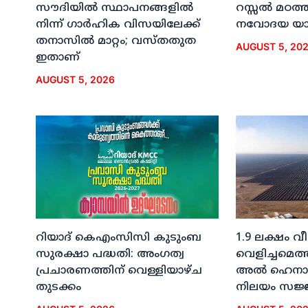
സൗദിയില്‍ സ്ഥാപനങ്ങളില്‍
റസ്സല്‍ മഠത്ത
നിന്ന് ഗാര്‍ഹിക വിസയിലേക്ക്
നവോദയ യാത്
തനാസില്‍ മാറ്റം; വസ്തതുത
AUGUST 5, 20
ഇതാണ്
AUGUST 5, 2026
റിയാദ് കെഎംസിസി കുടുംബ
1.9 ലക്ഷം വ
സുരക്ഷാ പദ്ധതി: അംഗത്വ
വെളിച്ചമെത്
പ്രചാരണത്തിന് വെള്ളിയാഴ്ച
അല്‍ ഹെനാ
തുടക്കം
നിലയം സജ്