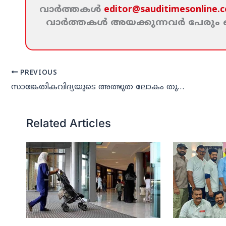
വാര്‍ത്തകള്‍
editor@sauditimesonline.
വാര്‍ത്തകള്‍ അയക്കുന്നവര്‍ പേരു
PREVIOUS
സാങ്കേതികവിദ്യയുടെ അത്ഭുത ലോകം തുറന്ന് ‘എഐ ലിറ്ററസി’ ക്യാമ്പ്
Related Articles