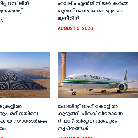
ിപ്പറമ്പിലിന്
ഹാഷിം എന്‍ജിനീയര്‍ കര്‍മ്മ
രയയപ്പ്
പുരസ്‌കാരം ഡോ. എം.കെ.
മുനീറിന്
26
AUGUST 5, 2026
ീടുകളില്‍
പോയിന്റ് ഓഫ് കോളില്‍
തും; മദീനയിലെ
കുടുങ്ങി ചിറക് വിടരാതെ
കിയ സൗരോര്‍ജ്ജ
റിയാദ്-തിരുവനന്തപുരം
ജം
സ്വപ്നങ്ങള്‍