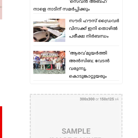
‘സെവന്‍ അബഹ’
നാളെ നാടിന് സമര്‍പ്പിക്കും
സൗദി ഹൗസ് ഡ്രൈവര്‍
വിസക്ക് ഇനി തൊഴില്‍
പരീക്ഷ നിര്‍ബന്ധം
‘ആരവ’മുയര്‍ത്തി
അന്‍സിബ; വേടന്‍
വരുന്നു,
കൊടുങ്കാറ്റുയരും