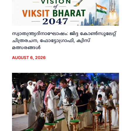
സ്വാതന്ത്ര്യദിനാഘോഷം: ജിദ്ദ കോണ്‍സുലേറ്റ്
ചിത്രരചന, ഫോട്ടോഗ്രാഫി, ക്വിസ്
മത്സരങ്ങള്‍
AUGUST 6, 2026