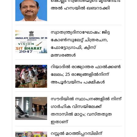
കൊല്ലം സ്വദേശിയുടെ മൃതദേഹം
അല്‍ ഹസയില്‍ ഖബറടക്കി
സ്വാതന്ത്ര്യദിനാഘോഷം: ജിദ്ദ
കോണ്‍സുലേറ്റ് ചിത്രരചന,
ഫോട്ടോഗ്രാഫി, ക്വിസ്
മത്സരങ്ങള്‍
റിയാദില്‍ രാജ്യാന്തര ഫാല്‍ക്കണ്‍
ലേലം; 25 രാജ്യങ്ങളില്‍നിന്ന്
അപൂര്‍വയിനം പക്ഷികള്‍
സൗദിയില്‍ സ്ഥാപനങ്ങളില്‍ നിന്ന്
ഗാര്‍ഹിക വിസയിലേക്ക്
തനാസില്‍ മാറ്റം; വസ്തതുത
ഇതാണ്
റസ്സല്‍ മഠത്തിപ്പറമ്പിലിന്