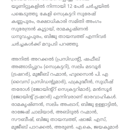
യൂണിറ്റുകളില്‍ നിന്നായി 12 പേര്‍ ചര്‍ച്ചയില്‍
പങ്കെടുത്തു. കേളി സെക്രട്ടറി സുരേഷ്
കണ്ണപുരം, രക്ഷാധികാരി സമിതി അംഗം
സുരേന്ദ്രന്‍ കൂട്ടായ്, രാമകൃഷ്ണന്‍
ധനുവച്ചപുരം, ബിജു തായമ്പത്ത് എന്നിവര്‍
ചര്‍ച്ചകള്‍ക്ക് മറുപടി പറഞ്ഞു.
അനില്‍ അറക്കല്‍ (പ്രസിഡന്റ്), ഷഫീഖ്
അങ്ങാടിപ്പുറം (സെക്രട്ടറി), സലിം മടവൂര്‍
(ട്രഷറര്‍), മുജീബ് റഹ്മാന്‍, ഹുസൈന്‍ പി. എ
(വൈസ് പ്രസിഡന്റുമാര്‍), ഫക്രുദ്ധീന്‍, സുധീഷ്
തരോള്‍ (ജോയിന്റ്‌റ് സെക്രട്ടറിമാര്‍), മന്‍സൂര്‍
(ജോയിന്റ് ട്രഷറര്‍) എന്നിവരാണ് ഭാരവാഹികള്‍.
രാമകൃഷ്ണന്‍, സലിം അംലാദ്, ബിജു ഉള്ളാട്ടില്‍,
രാജേഷ് ചാലിയാര്‍, അബ്ദുല്‍ റഹ്മാന്‍,
സൗബീഷ്, ബിജു തായമ്പത്ത്, ഷാജി. എസ്,
മുജീബ് പാറക്കല്‍, അരുണ്‍. എ.കെ, ജയകുമാര്‍