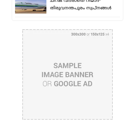
ചിറക് വിടരാതെ റിയാദ്-
തിരുവനന്തപുരം സ്വപ്നങ്ങള്‍