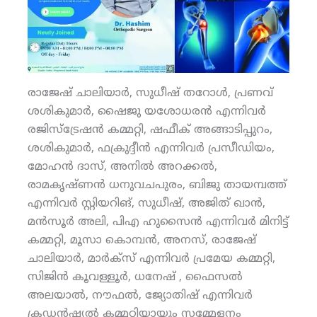
രാജേഷ് ചാലിയാര്‍, സുധീഷ് തറോള്‍, പ്രണവ്
ശശികുമാര്‍, ഷൈജു യശോധരന്‍ എന്നിവര്‍
രജിസ്‌ട്രേഷന്‍ കമ്മറ്റി, ഷഫീക് അങ്ങാടിപ്പുറം,
ശശികുമാര്‍, ഫക്രുദ്ദീന്‍ എന്നിവര്‍ പ്രസീഡിയം,
മോഹന്‍ ദാസ്, അനില്‍ അറക്കല്‍,
രാമകൃഷ്ണന്‍ ധനുവചപുരം, ബിജു തായമ്പത്ത്
എന്നിവര്‍ സ്റ്റിയറിങ്, സുധീഷ്, അജിത് ഖാന്‍,
മന്‍സൂര്‍ അലി, പിഎ ഹുസൈന്‍ എന്നിവര്‍ മിനിട്ട്
കമ്മറ്റി, മൂസാ കൊമ്പന്‍, അനസ്, രാജേഷ്
ചാലിയാര്‍, മാര്‍ക്‌സ് എന്നിവര്‍ പ്രമേയ കമ്മറ്റി,
സിജിന്‍ കൂവള്ളൂര്‍, ധനേഷ് , ഫൈസല്‍
അലയാല്‍, നൗഫല്‍, ജ്യോതിഷ് എന്നിവര്‍
ക്രഡന്‍ഷ്യല്‍ കമ്മറ്റിയായും സമ്മേളനം