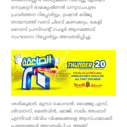
അങ്ങാടിപ്പുറം അധ്യക്ഷത വഹിച്ചു. ഏരിയാ
സെക്രട്ടറി രാമകൃഷ്ണന്‍ ധനുവചപുരം
പ്രവര്‍ത്തന റിപ്പോര്‍ട്ടും, ട്രഷറര്‍ ബിജു
തായമ്പത്ത് വരവ് ചിലവ് കണക്കും, കേളി
വൈസ് പ്രസിഡന്റ് ഗഫൂര്‍ ആനമങ്ങാട്
സംഘടനാ റിപ്പോര്‍ട്ടും അവതരിപ്പിച്ചു.
ശശികുമാര്‍, മൂസാ കൊമ്പന്‍, ഷൈജു എസ്,
ശിവദാസ്, മെല്‍വിന്‍, ഷാജി, സലിം അംലാദ്
എന്നിവര്‍ വിവിധ വിഷയങ്ങളെ ആസ്പദമാക്കി
പ്രമേയങ്ങള്‍ അവതരിപ്പിച്ചു. അഞ്ച്