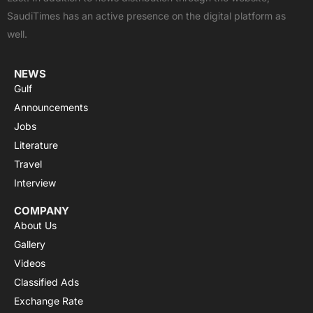
o
t
e
p
r
SaudiTimes has an active presence on the digital platform as
k
e
p
a
well.
r
m
NEWS
Gulf
Announcements
Jobs
Literature
Travel
Interview
COMPANY
About Us
Gallery
Videos
Classified Ads
Exchange Rate