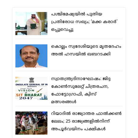
പശ്ചിമേഷ്യയില്‍ പുതിയ
പ്രതിരോധ സഖ്യം; ‘മക്ക കരാര്‍’
ഒപ്പുവെച്ചു
കൊല്ലം സ്വദേശിയുടെ മൃതദേഹം
അല്‍ ഹസയില്‍ ഖബറടക്കി
സ്വാതന്ത്ര്യദിനാഘോഷം: ജിദ്ദ
കോണ്‍സുലേറ്റ് ചിത്രരചന,
ഫോട്ടോഗ്രാഫി, ക്വിസ്
മത്സരങ്ങള്‍
റിയാദില്‍ രാജ്യാന്തര ഫാല്‍ക്കണ്‍
ലേലം; 25 രാജ്യങ്ങളില്‍നിന്ന്
അപൂര്‍വയിനം പക്ഷികള്‍