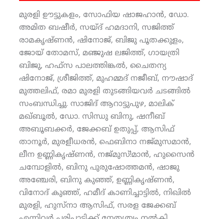
മുരളി ഊട്ടുകളം, സോഫിയ ഷാജഹാന്‍, ഡോ.
അമിത ബഷീര്‍, സയ്ദ് ഹമദാനി, സജിത്ത്
രാമകൃഷ്ണന്‍, ഷിനോജ്, ബിജു പൂതക്കുളം,
ജോയ് തോമസ്, മഞ്ജുഷ ലജിത്ത്, ഗായത്രി
ബിജു, ഹഫ്‌സ പാലത്തിങ്കല്‍, ചൈതന്യ
ഷിനോജ്, ശ്രീജിത്ത്, മുഹമ്മദ് നജീബ്, നൗഷാദ്
മുത്തലിഫ്, രമാ മുരളി തുടങ്ങിയവര്‍ ചടങ്ങില്‍
സംബന്ധിച്ചു. സാജിദ് ആറാട്ടുപുഴ, മാലിക്
മഖ്ബൂല്‍, ഡോ. സിന്ധു ബിനു, ഷനീബ്
അബൂബക്കര്‍, ജേക്കബ് ഉതുപ്പ്, ആസിഫ്
താനൂര്‍, മുരളീധരന്‍, ഫെബിനാ നജ്മുസമാന്‍,
ലീന ഉണ്ണികൃഷ്ണന്‍, നജ്മുസ്!മാന്‍, ഹുസൈന്‍
ചമ്പോളില്‍, ബിനു പുരുഷോത്തമന്‍, ഷാജു
അഞ്ചേരി, ബിനു കുഞ്ഞ്, ഉണ്ണികൃഷ്ണന്‍,
വിനോദ് കുഞ്ഞ്, ഹമീദ് കാണിച്ചാട്ടില്‍, നിഖില്‍
മുരളി, ഹുസ്‌നാ ആസിഫ്, സരള ജേക്കബ്
എന്നിവര്‍ പരിപാടിക്ക് നേതൃത്വം നല്‍കി.