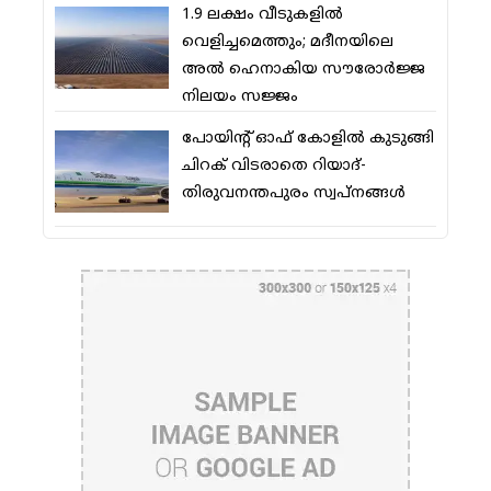
1.9 ലക്ഷം വീടുകളില്‍
വെളിച്ചമെത്തും; മദീനയിലെ
അല്‍ ഹെനാകിയ സൗരോര്‍ജ്ജ
നിലയം സജ്ജം
പോയിന്റ് ഓഫ് കോളില്‍ കുടുങ്ങി
ചിറക് വിടരാതെ റിയാദ്-
തിരുവനന്തപുരം സ്വപ്നങ്ങള്‍