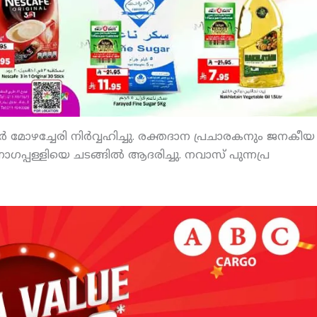
ാര്‍ മോഴച്ചേരി നിര്‍വ്വഹിച്ചു. രക്തദാന പ്രചാരകനും ജനകീയ
്പള്ളിയെ ചടങ്ങില്‍ ആദരിച്ചു. നവാസ് പുന്നപ്ര