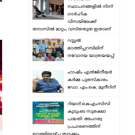
സ്ഥാപനങ്ങളില്‍ നിന്ന്
ഗാര്‍ഹിക
വിസയിലേക്ക്
തനാസില്‍ മാറ്റം; വസ്തതുത ഇതാണ്
റസ്സല്‍
മഠത്തിപ്പറമ്പിലിന്
നവോദയ യാത്രയയപ്പ്
ഹാഷിം എന്‍ജിനീയര്‍
കര്‍മ്മ പുരസ്‌കാരം
ഡോ. എം.കെ. മുനീറിന്
റിയാദ് കെഎംസിസി
കുടുംബ സുരക്ഷാ
പദ്ധതി: അംഗത്വ
പ്രചാരണത്തിന്
വെള്ളിയാഴ്ച തുടക്കം