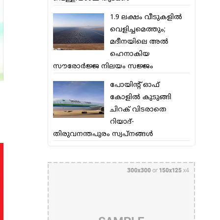
1.9 ലക്ഷം വീടുകളില്‍
വെളിച്ചമെത്തും;
മദീനയിലെ അല്‍
ഹെനാകിയ
സൗരോര്‍ജ്ജ നിലയം സജ്ജം
പോയിന്റ് ഓഫ്
കോളില്‍ കുടുങ്ങി
ചിറക് വിടരാതെ
റിയാദ്-
തിരുവനന്തപുരം സ്വപ്നങ്ങള്‍