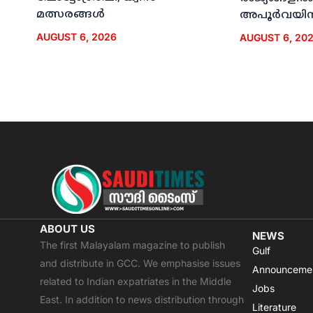
മത്സരങ്ങള്‍
അപൂര്‍വയിന
AUGUST 6, 2026
AUGUST 6, 20
ABOUT US
NEWS
The first Malayalam magazine to publish
Gulf
and distribute in GCC. We emphasise issues
Announceme
related to Indian expatriates in the Middle
Jobs
East. In addition to news distribution through
Literature