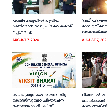
പശ്ചിമേഷ്യയില്‍ പുതിയ
‘ഖലീഫ’യെത്ത
പ്രതിരോധ സഖ്യം; ‘മക്ക കരാര്‍’
മാമ്പറയ്ക്ക
ഒപ്പുവെച്ചു
വരവേല്‍ക്കാന
AUGUST 7, 2026
AUGUST 7, 202
സ്വാതന്ത്ര്യദിനാഘോഷം: ജിദ്ദ
റിയാദില്‍ രാ
കോണ്‍സുലേറ്റ് ചിത്രരചന,
ഫാല്‍ക്കണ്‍
ഫോട്ടോഗ്രാഫി, ക്വിസ്
രാജ്യങ്ങളില്‍