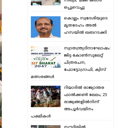
സഖ്യം; ‘മക്ക കരാര്‍’
ഒപ്പുവെച്ചു
കൊല്ലം സ്വദേശിയുടെ
മൃതദേഹം അല്‍
ഹസയില്‍ ഖബറടക്കി
സ്വാതന്ത്ര്യദിനാഘോഷം:
ജിദ്ദ കോണ്‍സുലേറ്റ്
ചിത്രരചന,
ഫോട്ടോഗ്രാഫി, ക്വിസ്
മത്സരങ്ങള്‍
റിയാദില്‍ രാജ്യാന്തര
ഫാല്‍ക്കണ്‍ ലേലം; 25
രാജ്യങ്ങളില്‍നിന്ന്
അപൂര്‍വയിനം
പക്ഷികള്‍
സൗദിയില്‍