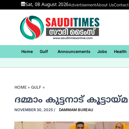
Skip
Sat, 08 August 2026
Advertisement
About Us
Contact
to
content
Home
Gulf
Announcements
Jobs
Health
HOME
GULF
ദമ്മാം കുട്ടനാട് കൂട്ടായ്
NOVEMBER 30, 2025
/
DAMMAM BUREAU