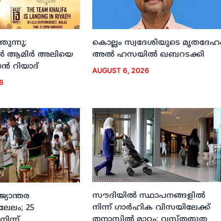
ുന്നു;
കൊല്ലം സ്വദേശിയുടെ മൃതദേഹ
ല്‍ ആമിര്‍ അലിയെ
അല്‍ ഹസയില്‍ ഖബറടക്കി
്‍ റിയാദ്
AUGUST 6, 2026
6
സൗദിയില്‍ സ്ഥാപനങ്ങളില്‍
ജ്യാന്തര
നിന്ന് ഗാര്‍ഹിക വിസയിലേക്ക്
 ലേലം; 25
തനാസില്‍ മാറ്റം; വസ്തതുത
നിന്ന്