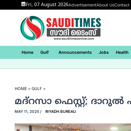
Skip
Fri, 07 August 2026
Advertisement
About Us
Contact
to
content
Home
Gulf
Announcements
Jobs
Health
HOME
GULF
മദ്‌റസാ ഫെസ്റ്റ്; ദാറുല്‍
MAY 11, 2025
/
RIYADH BUREAU