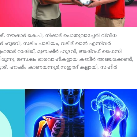
്, നൗഷാദ് കെ.പി, നിഷാദ് പൊതുവാച്ചേരി വിവിധ
ാദ് ഹുദവി, സലീം ചാലിയം, വലീദ് ഖാന്‍ എന്നിവര്‍
 മുഹമ്മദ് റാഷിഖ്, മുബഷിര്‍ ഹുദവി, അഷ്‌റഫ് ഫൈസി
യിരുന്നു. മണ്ഡലം ഭാരവാഹികളായ കബീര്‍ അഞ്ചരക്കണ്ടി,
ോട്, ഹാഷിം കാണയന്നൂര്‍,സഈദ് കല്ലായി, സഹീര്‍