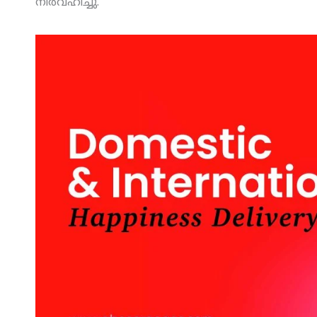
നിര്‍വഹിച്ചു.