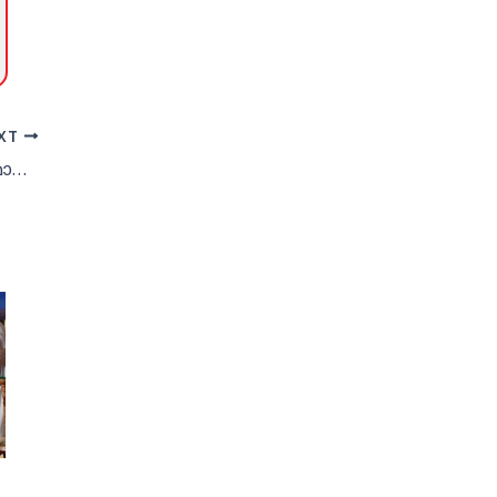
XT
ഗാര്‍ഹിക തൊഴിലാളികളുടെ ‘ഹൂറൂബ്’ മാറ്റാന്‍ അവസരം