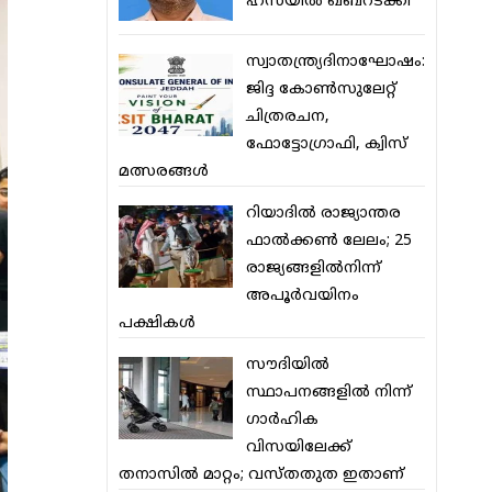
ഹസയില്‍ ഖബറടക്കി
സ്വാതന്ത്ര്യദിനാഘോഷം:
ജിദ്ദ കോണ്‍സുലേറ്റ്
ചിത്രരചന,
ഫോട്ടോഗ്രാഫി, ക്വിസ്
മത്സരങ്ങള്‍
റിയാദില്‍ രാജ്യാന്തര
ഫാല്‍ക്കണ്‍ ലേലം; 25
രാജ്യങ്ങളില്‍നിന്ന്
അപൂര്‍വയിനം
പക്ഷികള്‍
സൗദിയില്‍
സ്ഥാപനങ്ങളില്‍ നിന്ന്
ഗാര്‍ഹിക
വിസയിലേക്ക്
തനാസില്‍ മാറ്റം; വസ്തതുത ഇതാണ്