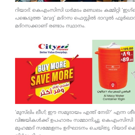
റിയാദ്: കെഎംസിസി ധര്‍മടം മണ്ഡലം കമ്മിറ്റി ‘ഇഗ്
പങ്കെടുത്ത ‘മവദ്ദ’ മദ്‌റസ ഫെസ്റ്റില്‍ ദാറുല്‍ ഫുര്
മദ്‌റസക്കാണ് രണ്ടാം സ്ഥാനം.
‘മുസ്‌ലിം ലീഗ്; ഈ സമുദായം എന്ത് നേടി?’ എന്ന ശീ
വിജയികള്‍ക്ക് ഉപഹാരം സമ്മാനിച്ചു. കെഎംസിസി 
മുഹമ്മദ് സമ്മേളനം ഉദ്ഘാടനം ചെയ്തു. റിയാദ് ക