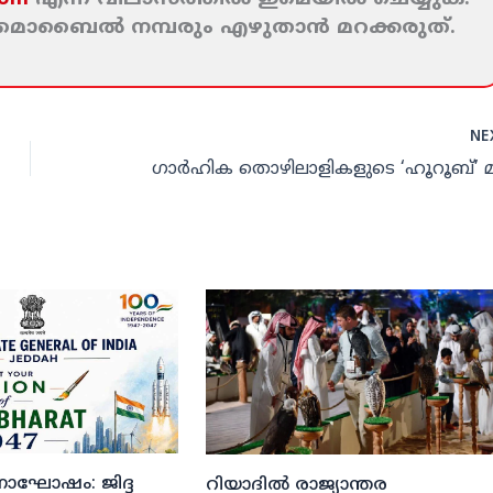
ം മൊബൈല്‍ നമ്പരും എഴുതാന്‍ മറക്കരുത്‌.
NE
ദിനാഘോഷം: ജിദ്ദ
റിയാദില്‍ രാജ്യാന്തര