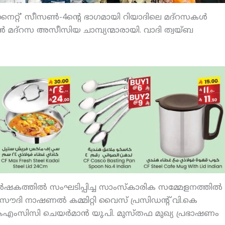
‌നൈറ്റ്’ സീസണ്‍-4ന്റെ ഭാഗമായി റിയാദിലെ മദ്‌റസകള്‍
‍ഖാന്‍ മദ്‌റസ അസീസിയ ചാമ്പ്യന്മാരായി. വാദി ത്വയ്ബ
ര്‍ഷകത്തില്‍ സംഘടിപ്പിച്ച സാംസ്‌കാരിക സമ്മേളനത്തില്‍
സൗദി നാഷണല്‍ കമ്മിറ്റി വൈസ് പ്രസിഡന്റ് വി.കെ
െഎംസിസി ചെയര്‍മാന്‍ യു.പി. മുസ്തഫ മുഖ്യ പ്രഭാഷണം