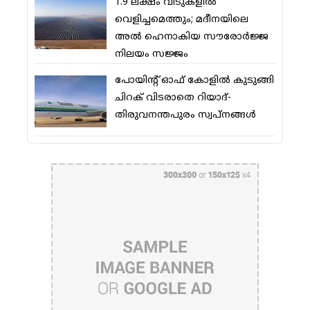
1.9 ലക്ഷം വീടുകളില്‍
വെളിച്ചമെത്തും; മദീനയിലെ
അല്‍ ഹെനാകിയ സൗരോര്‍ജ്ജ
നിലയം സജ്ജം
പോയിന്റ് ഓഫ് കോളില്‍ കുടുങ്ങി
ചിറക് വിടരാതെ റിയാദ്-
തിരുവനന്തപുരം സ്വപ്നങ്ങള്‍