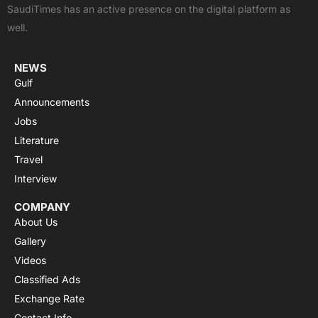
SaudiTimes has an active presence on the digital platform as
k
e
p
a
well.
r
m
NEWS
Gulf
Announcements
Jobs
Literature
Travel
Interview
COMPANY
About Us
Gallery
Videos
Classified Ads
Exchange Rate
Contact Info