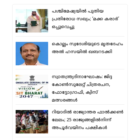
പശ്ചിമേഷ്യയില്‍ പുതിയ
പ്രതിരോധ സഖ്യം; ‘മക്ക കരാര്‍’
ഒപ്പുവെച്ചു
കൊല്ലം സ്വദേശിയുടെ മൃതദേഹം
അല്‍ ഹസയില്‍ ഖബറടക്കി
സ്വാതന്ത്ര്യദിനാഘോഷം: ജിദ്ദ
കോണ്‍സുലേറ്റ് ചിത്രരചന,
ഫോട്ടോഗ്രാഫി, ക്വിസ്
മത്സരങ്ങള്‍
റിയാദില്‍ രാജ്യാന്തര ഫാല്‍ക്കണ്‍
ലേലം; 25 രാജ്യങ്ങളില്‍നിന്ന്
അപൂര്‍വയിനം പക്ഷികള്‍