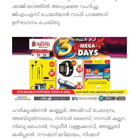
ഷാജി മഠത്തില്‍ അധ്യക്ഷത വഹിച്ചു.
ജിഎംഎസ് ചെയര്‍മാന്‍ റാഫി പാങ്ങോട്
ഉദ്ഘാടനം ചെയ്തു.
ഹരികൃഷ്ണന്‍ കണ്ണൂര്‍, അഷ്‌റഫ് ചേലാമ്പ്ര,
അബ്ദുല്‍സലാം, നാസര്‍ ലൈസ്, നാസര്‍ കല്ലറ,
നിബു ഹൈദര്‍, സുധീര്‍ വള്ളക്കടവ്, അയ്യൂബ്
കരിപ്പടന്‍. നൗഷാദ് മറിമായം, നിഷാദ്