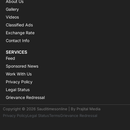
About Us
Gallery
Videos
Classified Ads
Exchange Rate
Contact Info
SERVICES
Feed
Sponsored News
Work With Us
Privacy Policy
Legal Status
Grievance Redressal
Copyright © 2026 Sauditimesonline | By
Prajital Media
Privacy Policy
Legal Status
Terms
Grievance Redressal