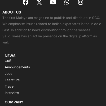
a
-
o
h
n
c
t
u
a
s
ABOUT US
e
w
t
t
t
The first Malayalam magazine to publish and distribute in GCC.
b
i
u
s
a
We emphasise issues related to Indian expatriates in the Middle
o
t
b
a
g
East. In addition to news distribution through the website,
o
t
e
p
r
SaudiTimes has an active presence on the digital platform as
k
e
p
a
well.
r
m
NEWS
Gulf
Announcements
Jobs
Literature
Travel
Interview
COMPANY