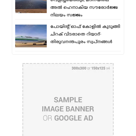
വെളിച്ചമെത്തും; മദീനയിലെ
അല്‍ ഹെനാകിയ സൗരോര്‍ജ്ജ
നിലയം സജ്ജം
പോയിന്റ് ഓഫ് കോളില്‍ കുടുങ്ങി
ചിറക് വിടരാതെ റിയാദ്-
തിരുവനന്തപുരം സ്വപ്നങ്ങള്‍