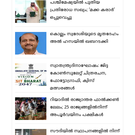
പശ്ചിമേഷ്യയില്‍ പുതിയ
പ്രതിരോധ സഖ്യം; ‘മക്ക കരാര്‍’
ഒപ്പുവെച്ചു
കൊല്ലം സ്വദേശിയുടെ മൃതദേഹം
അല്‍ ഹസയില്‍ ഖബറടക്കി
സ്വാതന്ത്ര്യദിനാഘോഷം: ജിദ്ദ
കോണ്‍സുലേറ്റ് ചിത്രരചന,
ഫോട്ടോഗ്രാഫി, ക്വിസ്
മത്സരങ്ങള്‍
റിയാദില്‍ രാജ്യാന്തര ഫാല്‍ക്കണ്‍
ലേലം; 25 രാജ്യങ്ങളില്‍നിന്ന്
അപൂര്‍വയിനം പക്ഷികള്‍
സൗദിയില്‍ സ്ഥാപനങ്ങളില്‍ നിന്ന്