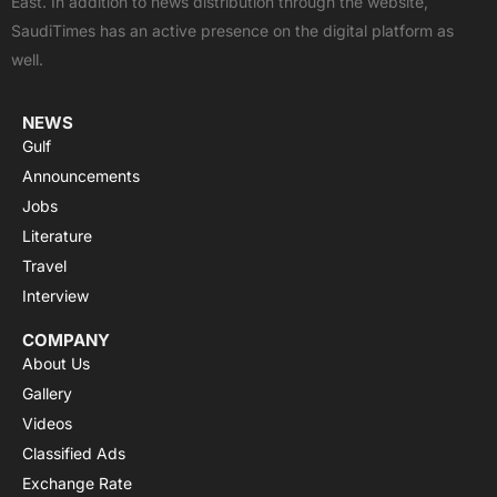
East. In addition to news distribution through the website,
o
t
e
p
r
SaudiTimes has an active presence on the digital platform as
k
e
p
a
well.
r
m
NEWS
Gulf
Announcements
Jobs
Literature
Travel
Interview
COMPANY
About Us
Gallery
Videos
Classified Ads
Exchange Rate