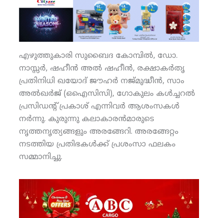
എഴുത്തുകാരി സുബൈദ കോമ്പില്‍, ഡോ.
നാസ്സര്‍, ഷഹീന്‍ അല്‍ ഷഹീന്‍, രക്ഷാകര്‍തൃ
പ്രതിനിധി ഖയോദ് ജൗഹര്‍ നജ്മുദ്ധീന്‍, സാം
അല്‍ഖര്‍ജ് (ഒഐസിസി), ഗോകുലം കള്‍ച്ചറല്‍
പ്രസിഡന്റ് പ്രകാശ് എന്നിവര്‍ ആശംസകള്‍
നര്‍ന്നു. കുരുന്നു കലാകാരന്‍മാരുടെ
നൃത്തനൃത്യങ്ങളും അരങ്ങേറി. അരങ്ങേറ്റം
നടത്തിയ പ്രതിഭകള്‍ക്ക് പ്രശംസാ ഫലകം
സമ്മാനിച്ചു.