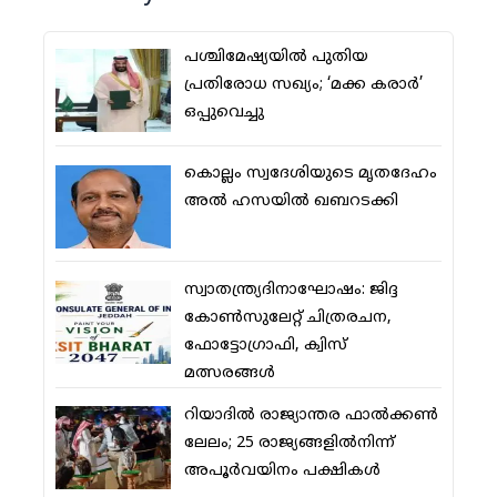
പശ്ചിമേഷ്യയില്‍ പുതിയ
പ്രതിരോധ സഖ്യം; ‘മക്ക കരാര്‍’
ഒപ്പുവെച്ചു
കൊല്ലം സ്വദേശിയുടെ മൃതദേഹം
അല്‍ ഹസയില്‍ ഖബറടക്കി
സ്വാതന്ത്ര്യദിനാഘോഷം: ജിദ്ദ
കോണ്‍സുലേറ്റ് ചിത്രരചന,
ഫോട്ടോഗ്രാഫി, ക്വിസ്
മത്സരങ്ങള്‍
റിയാദില്‍ രാജ്യാന്തര ഫാല്‍ക്കണ്‍
ലേലം; 25 രാജ്യങ്ങളില്‍നിന്ന്
അപൂര്‍വയിനം പക്ഷികള്‍