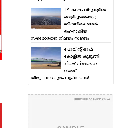
1.9 ലക്ഷം വീടുകളില്‍
വെളിച്ചമെത്തും;
മദീനയിലെ അല്‍
ഹെനാകിയ
സൗരോര്‍ജ്ജ നിലയം സജ്ജം
പോയിന്റ് ഓഫ്
കോളില്‍ കുടുങ്ങി
ചിറക് വിടരാതെ
റിയാദ്-
തിരുവനന്തപുരം സ്വപ്നങ്ങള്‍