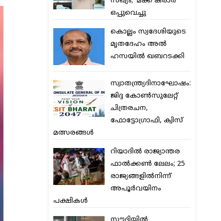
സഖ്യം; ‘മക്ക കരാര്‍’
ഒപ്പുവെച്ചു
കൊല്ലം സ്വദേശിയുടെ
മൃതദേഹം അല്‍
ഹസയില്‍ ഖബറടക്കി
സ്വാതന്ത്ര്യദിനാഘോഷം:
ജിദ്ദ കോണ്‍സുലേറ്റ്
ചിത്രരചന,
ഫോട്ടോഗ്രാഫി, ക്വിസ്
മത്സരങ്ങള്‍
റിയാദില്‍ രാജ്യാന്തര
ഫാല്‍ക്കണ്‍ ലേലം; 25
രാജ്യങ്ങളില്‍നിന്ന്
അപൂര്‍വയിനം
പക്ഷികള്‍
സൗദിയില്‍