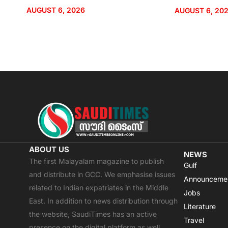
AUGUST 6, 2026
AUGUST 6, 20
ABOUT US
NEWS
The first Malayalam magazine to publish
Gulf
and distribute in GCC. We emphasise issues
Announceme
related to Indian expatriates in the Middle
Jobs
East. In addition to news distribution through
Literature
the website, SaudiTimes has an active
Travel
presence on the digital platform as well.