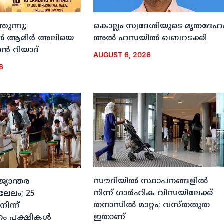
ുന്നു;
കൊല്ലം സ്വദേശിയുടെ മൃതദേഹ
ല്‍ ആമിര്‍ അലിയെ
അല്‍ ഹസയില്‍ ഖബറടക്കി
്‍ റിയാദ്
AUGUST 6, 2026
6
സൗദിയില്‍ സ്ഥാപനങ്ങളില്‍
ജ്യാന്തര
നിന്ന് ഗാര്‍ഹിക വിസയിലേക്ക്
 ലേലം; 25
തനാസില്‍ മാറ്റം; വസ്തതുത
നിന്ന്
ഇതാണ്
ം പക്ഷികള്‍