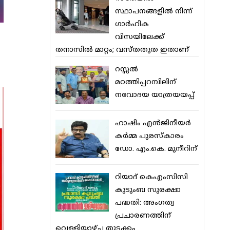
സ്ഥാപനങ്ങളില്‍ നിന്ന്
ഗാര്‍ഹിക
വിസയിലേക്ക്
തനാസില്‍ മാറ്റം; വസ്തതുത ഇതാണ്
റസ്സല്‍
മഠത്തിപ്പറമ്പിലിന്
നവോദയ യാത്രയയപ്പ്
ഹാഷിം എന്‍ജിനീയര്‍
കര്‍മ്മ പുരസ്‌കാരം
ഡോ. എം.കെ. മുനീറിന്
റിയാദ് കെഎംസിസി
കുടുംബ സുരക്ഷാ
പദ്ധതി: അംഗത്വ
പ്രചാരണത്തിന്
വെള്ളിയാഴ്ച തുടക്കം