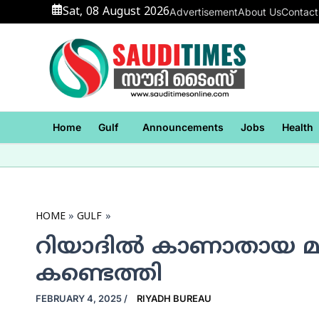
Skip
Sat, 08 August 2026
Advertisement
About Us
Contact
to
content
Home
Gulf
Announcements
Jobs
Health
HOME
GULF
റിയാദില്‍ കാണാതായ 
കണ്ടെത്തി
FEBRUARY 4, 2025
/
RIYADH BUREAU