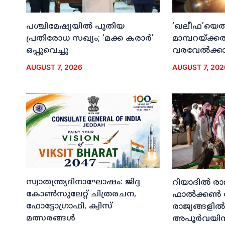
പശ്ചിമേഷ്യയില്‍ പുതിയ
‘ഖലീഫ’യെത്ത
പ്രതിരോധ സഖ്യം; ‘മക്ക കരാര്‍’
മാമ്പറയ്ക്ക
ഒപ്പുവെച്ചു
വരവേല്‍ക്കാന
AUGUST 7, 2026
AUGUST 7, 202
സ്വാതന്ത്ര്യദിനാഘോഷം: ജിദ്ദ
റിയാദില്‍ രാ
കോണ്‍സുലേറ്റ് ചിത്രരചന,
ഫാല്‍ക്കണ്‍
ഫോട്ടോഗ്രാഫി, ക്വിസ്
രാജ്യങ്ങളില്‍
മത്സരങ്ങള്‍
അപൂര്‍വയിന