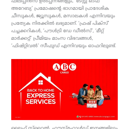
ഫിലിപ്പീന്‍സ് ഉല്‍പ്പന്നങ്ങളും, ‘ടേസ്റ്റ് ഓഫ്
അറേബ്യ’ പ്രമോഷന്റെ ഭാഗമായി പ്രാദേശിക
ചീസുകള്‍, ജ്യൂസുകള്‍, മസാലകള്‍ എന്നിവയും
പ്രത്യേക നിരക്കില്‍ ലഭ്യമാണ്. ‘ഫ്രഷ് പിക്‌സ്’
പച്ചക്കറികള്‍, ‘പൗള്‍ട്രി ഡേ ഡീല്‍സ്’, ‘മീറ്റ്
മാര്‍ക്കറ്റ്’ പ്രീമിയം മാംസ വിഭവങ്ങള്‍,
‘ഫിഷ്റ്റിവല്‍’ സീഫുഡ് എന്നിവയും ഓഫറിലുണ്ട്.
ലൈഫ് സ്‌റ്റൈല്‍, ഹൗസ്‌ഹോള്‍ഡ് ഇനങ്ങളിലും