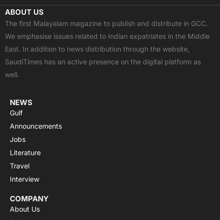
c
t
u
a
s
ABOUT US
e
w
t
t
t
The first Malayalam magazine to publish and distribute in GCC.
b
i
u
s
a
We emphasise issues related to Indian expatriates in the Middle
o
t
b
a
g
East. In addition to news distribution through the website,
o
t
e
p
r
SaudiTimes has an active presence on the digital platform as
k
e
p
a
well.
r
m
NEWS
Gulf
Announcements
Jobs
Literature
Travel
Interview
COMPANY
About Us