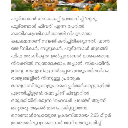
ഫുട്‌ബോള്‍ ലോകകപ്പ് പ്രമാണിച്ച് ‘ലുലു
ഫുട്‌ബോള്‍ ഫീവര്‍’ എന്ന പേരില്‍
കായികപ്രേമികള്‍ക്കായി വിപുലമായ
കലക്ഷനാണ് സജ്ജീകരിച്ചിരിക്കുന്നത്. ഫാന്‍
ജേഴ്‌സികള്‍, ബൂട്ടുകള്‍, ഫുട്‌ബോള്‍ തുടങ്ങി
ഫിഫ അംഗീകൃത ഉല്‍പ്പന്നങ്ങള്‍ ലാഭകരമായ
നിരക്കില്‍ സ്വന്തമാക്കാം. ജപ്പാന്‍, സ്‌പെയിന്‍,
ഇന്ത്യ, യുഎസ്എ ഉള്‍പ്പെടെ ഇരുപതിലധികം
രാജ്യങ്ങളില്‍ നിന്നുള്ള പ്രത്യേക
ഭക്ഷ്യവസ്തുക്കളും ഹൈപ്പര്‍മാര്‍ക്കറ്റുകളില്‍
എത്തിച്ചിട്ടുണ്ട്. ഷോപ്പിങ് ഫ്‌ളോറില്‍
ഒരുക്കിയിരിക്കുന്ന ‘ഹെഡര്‍ ചലഞ്ച്’ ആണ്
മറ്റൊരു ആകര്‍ഷണം. ക്രിസ്റ്റ്യാനോ
റൊണാള്‍ഡോയുടെ പ്രശസ്തമായ 2.65 മീറ്റര്‍
ഉയരത്തിലുള്ള ഹെഡര്‍ ജമ്പ് അനുകരിച്ച്