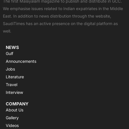
The first Malayalam magazine to publish and distribute in GCC.
b
i
u
s
a
We emphasise issues related to Indian expatriates in the Middle
o
t
b
a
g
East. In addition to news distribution through the website,
o
t
e
p
r
SaudiTimes has an active presence on the digital platform as
k
e
p
a
well.
r
m
NEWS
Gulf
Announcements
Jobs
Literature
Travel
Interview
COMPANY
About Us
Gallery
Videos