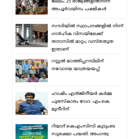
ലേലം; 25 രാജ്യങ്ങളില്‍നിന്ന്
അപൂര്‍വയിനം പക്ഷികള്‍
സൗദിയില്‍ സ്ഥാപനങ്ങളില്‍ നിന്ന്
ഗാര്‍ഹിക വിസയിലേക്ക്
തനാസില്‍ മാറ്റം; വസ്തതുത
ഇതാണ്
റസ്സല്‍ മഠത്തിപ്പറമ്പിലിന്
നവോദയ യാത്രയയപ്പ്
ഹാഷിം എന്‍ജിനീയര്‍ കര്‍മ്മ
പുരസ്‌കാരം ഡോ. എം.കെ.
മുനീറിന്
റിയാദ് കെഎംസിസി കുടുംബ
സുരക്ഷാ പദ്ധതി: അംഗത്വ