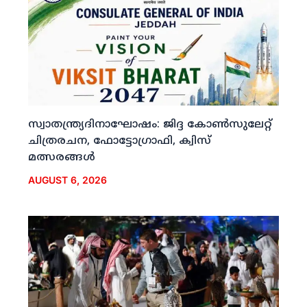
സ്വാതന്ത്ര്യദിനാഘോഷം: ജിദ്ദ കോണ്‍സുലേറ്റ്
ചിത്രരചന, ഫോട്ടോഗ്രാഫി, ക്വിസ്
മത്സരങ്ങള്‍
AUGUST 6, 2026