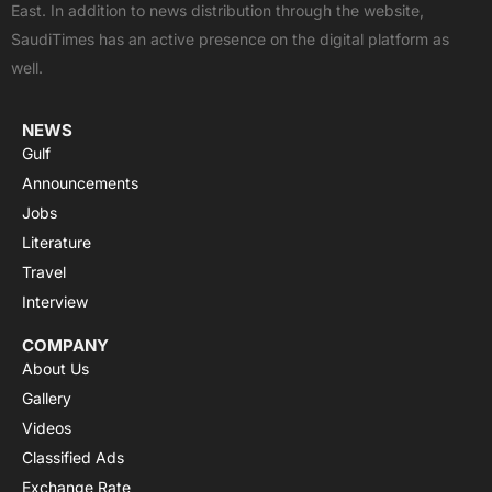
East. In addition to news distribution through the website,
o
t
e
p
r
SaudiTimes has an active presence on the digital platform as
k
e
p
a
well.
r
m
NEWS
Gulf
Announcements
Jobs
Literature
Travel
Interview
COMPANY
About Us
Gallery
Videos
Classified Ads
Exchange Rate