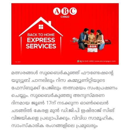
മത്സരങ്ങള്‍ സുബൈര്‍കുഞ്ഞ് ഫൗണ്ടേഷന്റെ
യൂട്യൂബ് ചാനലിലും റിസ കമ്മ്യൂണിറ്റിയുടെ
ഫേസ്ബുക്ക് പേജിലും തത്സമയം സംപ്രേഷണം
ചെയ്യും. സുബൈര്‍കുഞ്ഞു അനുസ്മരണ
ദിനമായ ജൂണ്‍ 17ന് നടക്കുന്ന ഓണ്‍ലൈന്‍
ചടങ്ങില്‍ കേരള മുന്‍ ഡി.ജി.പി ഋഷിരാജ് സിങ്
വിജയികളെ പ്രഖ്യാപിക്കും. വിവിധ സാമൂഹിക,
സാംസ്‌കാരിക രംഗങ്ങളിലെ പ്രമുഖരും