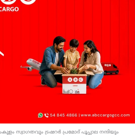
ം സ്വാഗതവും ട്രഷറര്‍ പ്രമോദ് പൂപ്പാല നന്ദിയും