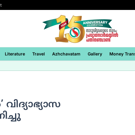
t
Literature
Travel
Azhchavatam
Gallery
Money Tran
വിദ്യാഭ്യാസ
ച്ചു