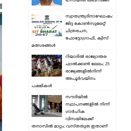
ഹസയില്‍ ഖബറടക്കി
സ്വാതന്ത്ര്യദിനാഘോഷം:
ജിദ്ദ കോണ്‍സുലേറ്റ്
ചിത്രരചന,
ഫോട്ടോഗ്രാഫി, ക്വിസ്
മത്സരങ്ങള്‍
റിയാദില്‍ രാജ്യാന്തര
ഫാല്‍ക്കണ്‍ ലേലം; 25
രാജ്യങ്ങളില്‍നിന്ന്
അപൂര്‍വയിനം
പക്ഷികള്‍
സൗദിയില്‍
സ്ഥാപനങ്ങളില്‍ നിന്ന്
ഗാര്‍ഹിക
വിസയിലേക്ക്
തനാസില്‍ മാറ്റം; വസ്തതുത ഇതാണ്