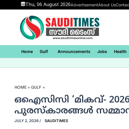
Skip
Thu, 06 August 2026
Advertisement
About Us
Contac
to
content
Home
Gulf
Announcements
Jobs
Health
HOME
GULF
ഒഐസിസി ‘മികവ്- 2026’ 
പുരസ്‌കാരങ്ങള്‍ സമ്മാനി
JULY 2, 2026
/
SAUDITIMES