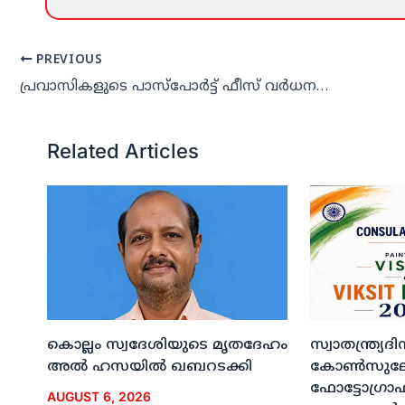
PREVIOUS
പ്രവാസികളുടെ പാസ്‌പോര്‍ട്ട് ഫീസ് വര്‍ധന പിന്‍വലിക്കണം: ഐ.സി.എഫ്
Related Articles
കൊല്ലം സ്വദേശിയുടെ മൃതദേഹം
സ്വാതന്ത്ര്യ
അല്‍ ഹസയില്‍ ഖബറടക്കി
കോണ്‍സുലേറ
ഫോട്ടോഗ്രാഫി
AUGUST 6, 2026