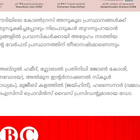
ൗദിയിലെ കോണ്‍ഗ്രസ് അനുകൂല പ്രസ്ഥാനങ്ങള്‍ക്ക്
സൂക്ഷിച്ചപ്പോഴും നിലപാടുകള്‍ തുറന്നുപറയാന്‍
ഘട്ടങ്ങളില്‍ പ്രവാസികള്‍ക്കായി അദ്ദേഹം നടത്തിയ
െ വേര്‍പാട് പ്രസ്ഥാനത്തിന് തീരാനഷ്ടമാണെന്നും
ബ്ദുല്‍ ഹമീദ്, ഗ്ലോബല്‍ പ്രതിനിധി ജോണ്‍ കോശി,
 (നവോദയ), അല്‍മുന ഇന്റര്‍നാഷണല്‍ സ്‌കൂള്‍
 മാധ്യമം), മുജീബ് കളത്തില്‍ (ജയ്ഹിന്ദ്), ഹസൈനാര്‍ (ദമ്മാ
ഗം), ഒഐസിസി പ്രൊവിന്‍സ് വൈസ് പ്രസിഡന്റുമാരായ ഡോ.