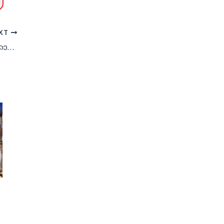
XT
റിയാദിലും ‘ഓപ്പറേഷന്‍ തൂഫാന്‍’; സര്‍ക്കാര്‍ ഉദ്യോഗസ്ഥനടക്കം 22 പേര്‍ കസ്റ്റഡിയില്‍