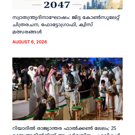
സ്വാതന്ത്ര്യദിനാഘോഷം: ജിദ്ദ കോണ്‍സുലേറ്റ്
ചിത്രരചന, ഫോട്ടോഗ്രാഫി, ക്വിസ്
മത്സരങ്ങള്‍
AUGUST 6, 2026
റിയാദില്‍ രാജ്യാന്തര ഫാല്‍ക്കണ്‍ ലേലം; 25