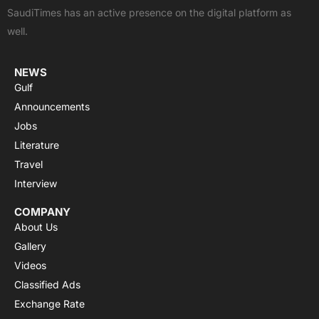
o
t
e
p
r
SaudiTimes has an active presence on the digital platform as
k
e
p
a
well.
r
m
NEWS
Gulf
Announcements
Jobs
Literature
Travel
Interview
COMPANY
About Us
Gallery
Videos
Classified Ads
Exchange Rate