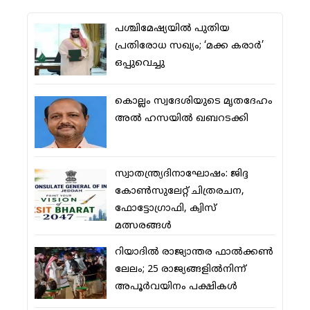
പശ്ചിമേഷ്യയില്‍ പുതിയ
പ്രതിരോധ സഖ്യം; ‘മക്ക കരാര്‍’
ഒപ്പുവെച്ചു
കൊല്ലം സ്വദേശിയുടെ മൃതദേഹം
അല്‍ ഹസയില്‍ ഖബറടക്കി
സ്വാതന്ത്ര്യദിനാഘോഷം: ജിദ്ദ
കോണ്‍സുലേറ്റ് ചിത്രരചന,
ഫോട്ടോഗ്രാഫി, ക്വിസ്
മത്സരങ്ങള്‍
റിയാദില്‍ രാജ്യാന്തര ഫാല്‍ക്കണ്‍
ലേലം; 25 രാജ്യങ്ങളില്‍നിന്ന്
അപൂര്‍വയിനം പക്ഷികള്‍