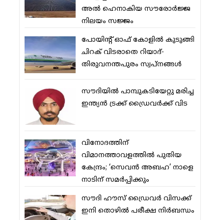
അല്‍ ഹെനാകിയ സൗരോര്‍ജ്ജ
നിലയം സജ്ജം
പോയിന്റ് ഓഫ് കോളില്‍ കുടുങ്ങി
ചിറക് വിടരാതെ റിയാദ്-
തിരുവനന്തപുരം സ്വപ്നങ്ങള്‍
സൗദിയിൽ പാമ്പുകടിയേറ്റു മരിച്ച
ഇന്ത്യൻ ട്രക്ക് ഡ്രൈവർക്ക് വിട
വിനോദത്തിന്
വിമാനത്താവളത്തില്‍ പുതിയ
കേന്ദ്രം; ‘സെവന്‍ അബഹ’ നാളെ
നാടിന് സമര്‍പ്പിക്കും
സൗദി ഹൗസ് ഡ്രൈവര്‍ വിസക്ക്
ഇനി തൊഴില്‍ പരീക്ഷ നിര്‍ബന്ധം