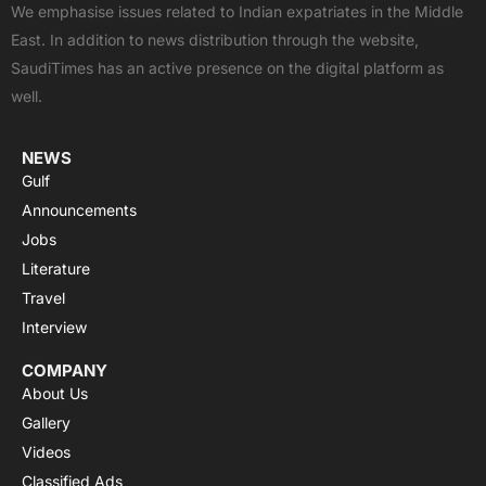
b
i
u
s
a
We emphasise issues related to Indian expatriates in the Middle
o
t
b
a
g
East. In addition to news distribution through the website,
o
t
e
p
r
SaudiTimes has an active presence on the digital platform as
k
e
p
a
well.
r
m
NEWS
Gulf
Announcements
Jobs
Literature
Travel
Interview
COMPANY
About Us
Gallery
Videos
Classified Ads