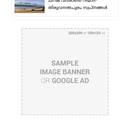
ചിറക് വിടരാതെ റിയാദ്-
തിരുവനന്തപുരം സ്വപ്നങ്ങള്‍