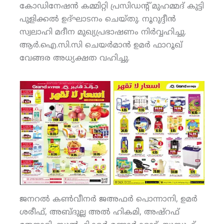
കോഡിനേഷന്‍ കമ്മിറ്റി പ്രസിഡന്റ് മുഹമ്മദ് കുട്ടി
പുളിക്കല്‍ ഉദ്ഘാടനം ചെയ്തു. നൂറുദ്ദീന്‍
സ്വലാഹി മദീന മുഖ്യപ്രഭാഷണം നിര്‍വ്വഹിച്ചു.
ആര്‍.ഐ.സി.സി ചെയര്‍മാന്‍ ഉമര്‍ ഫാറൂഖ്
വേങ്ങര അധ്യക്ഷത വഹിച്ചു.
ജനറല്‍ കണ്‍വീനര്‍ ജഅഫര്‍ പൊന്നാനി, ഉമര്‍
ശരീഫ്, അബ്ദുല്ല അല്‍ ഹികമി, അഷ്‌റഫ്