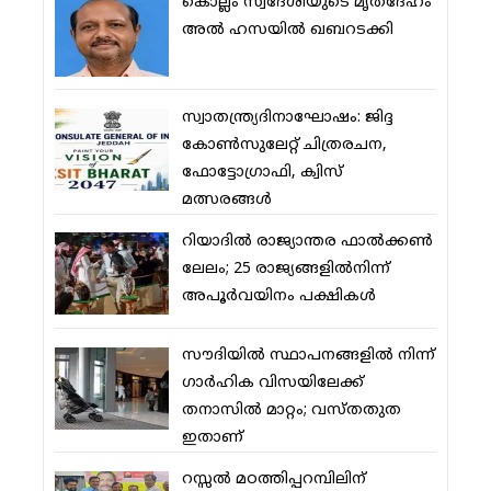
കൊല്ലം സ്വദേശിയുടെ മൃതദേഹം
അല്‍ ഹസയില്‍ ഖബറടക്കി
സ്വാതന്ത്ര്യദിനാഘോഷം: ജിദ്ദ
കോണ്‍സുലേറ്റ് ചിത്രരചന,
ഫോട്ടോഗ്രാഫി, ക്വിസ്
മത്സരങ്ങള്‍
റിയാദില്‍ രാജ്യാന്തര ഫാല്‍ക്കണ്‍
ലേലം; 25 രാജ്യങ്ങളില്‍നിന്ന്
അപൂര്‍വയിനം പക്ഷികള്‍
സൗദിയില്‍ സ്ഥാപനങ്ങളില്‍ നിന്ന്
ഗാര്‍ഹിക വിസയിലേക്ക്
തനാസില്‍ മാറ്റം; വസ്തതുത
ഇതാണ്
റസ്സല്‍ മഠത്തിപ്പറമ്പിലിന്