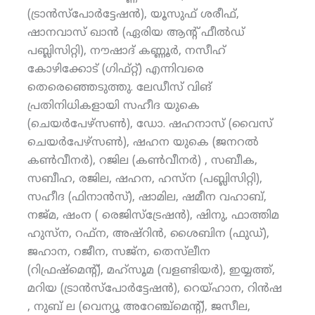
(ട്രാന്‍സ്‌പോര്‍ട്ടേഷന്‍), യൂസുഫ് ശരീഫ്,
ഷാനവാസ് ഖാന്‍ (ഏരിയ ആന്റ് ഫീല്‍ഡ്
പബ്ലിസിറ്റി), നൗഷാദ് കണ്ണൂര്‍, നസീഹ്
കോഴിക്കോട് (ഗിഫ്റ്റ്) എന്നിവരെ
തെരെഞ്ഞെടുത്തു. ലേഡീസ് വിങ്
പ്രതിനിധികളായി സഹീദ യുകെ
(ചെയര്‍പേഴ്‌സണ്‍), ഡോ. ഷഹനാസ് (വൈസ്
ചെയര്‍പേഴ്‌സണ്‍), ഷഹന യുകെ (ജനറല്‍
കണ്‍വീനര്‍), റജില (കണ്‍വീനര്‍) , സബീക,
സബീഹ, രജില, ഷഹന, ഹസ്‌ന (പബ്ലിസിറ്റി),
സഹീദ (ഫിനാന്‍സ്), ഷാമില, ഷമീന വഹാബ്,
നജ്മ, ഷംന ( രെജിസ്‌ട്രേഷന്‍), ഷിനു, ഫാത്തിമ
ഹുസ്‌ന, റഫ്‌ന, അഷ്‌റിന്‍, ശൈബിന (ഫുഡ്),
ജഹാന, റജീന, സജ്‌ന, തെസ്‌ലീന
(റിഫ്രഷ്‌മെന്റ്), മഹ്‌സൂമ (വളണ്ടിയര്‍), ഇയ്യത്ത്,
മറിയ (ട്രാന്‍സ്‌പോര്‍ട്ടേഷന്‍), റെയ്ഹാന, റിന്‍ഷ
, നുബ് ല (വെന്യൂ അറേഞ്ച്‌മെന്റ്), ജസീല,