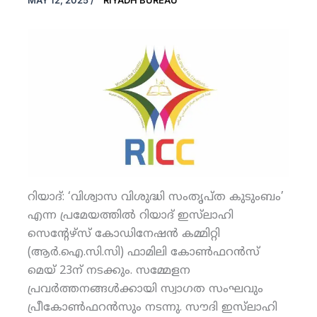
MAY 12, 2025
/
RIYADH BUREAU
റിയാദ്: ‘വിശ്വാസ വിശുദ്ധി സംതൃപ്ത കുടുംബം’
എന്ന പ്രമേയത്തില്‍ റിയാദ് ഇസ്‌ലാഹി
സെന്റേഴ്‌സ് കോഡിനേഷന്‍ കമ്മിറ്റി
(ആര്‍.ഐ.സി.സി) ഫാമിലി കോണ്‍ഫറന്‍സ്
മെയ് 23ന് നടക്കും. സമ്മേളന
പ്രവര്‍ത്തനങ്ങള്‍ക്കായി സ്വാഗത സംഘവും
പ്രീകോണ്‍ഫറന്‍സും നടന്നു. സൗദി ഇസ്‌ലാഹി