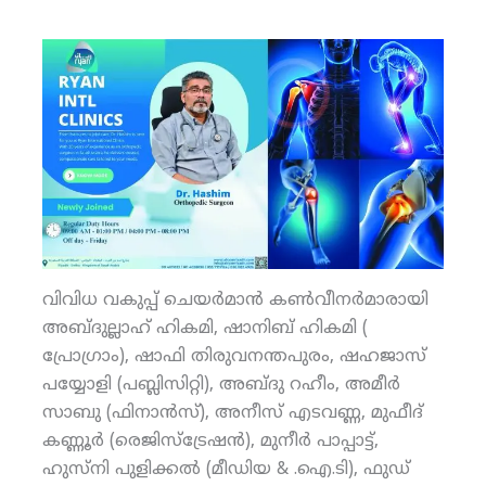
വിവിധ വകുപ്പ് ചെയര്‍മാന്‍ കണ്‍വീനര്‍മാരായി
അബ്ദുല്ലാഹ് ഹികമി, ഷാനിബ് ഹികമി (
പ്രോഗ്രാം), ഷാഫി തിരുവനന്തപുരം, ഷഹജാസ്
പയ്യോളി (പബ്ലിസിറ്റി), അബ്ദു റഹീം, അമീര്‍
സാബു (ഫിനാന്‍സ്), അനീസ് എടവണ്ണ, മുഫീദ്
കണ്ണൂര്‍ (രെജിസ്‌ട്രേഷന്‍), മുനീര്‍ പാപ്പാട്ട്,
ഹുസ്‌നി പുളിക്കല്‍ (മീഡിയ & .ഐ.ടി), ഫുഡ്