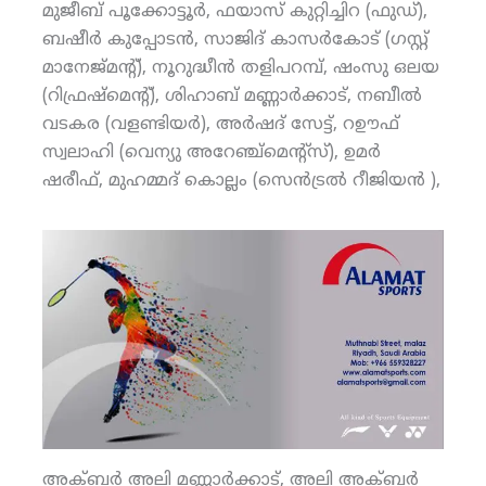
മുജീബ് പൂക്കോട്ടൂര്‍, ഫയാസ് കുറ്റിച്ചിറ (ഫുഡ്),
ബഷീര്‍ കുപ്പോടന്‍, സാജിദ് കാസര്‍കോട് (ഗസ്റ്റ്
മാനേജ്മന്റ്), നൂറുദ്ധീന്‍ തളിപറമ്പ്, ഷംസു ഒലയ
(റിഫ്രഷ്‌മെന്റ്), ശിഹാബ് മണ്ണാര്‍ക്കാട്, നബീല്‍
വടകര (വളണ്ടിയര്‍), അര്‍ഷദ് സേട്ട്, റഊഫ്
സ്വലാഹി (വെന്യു അറേഞ്ച്‌മെന്റ്‌സ്), ഉമര്‍
ഷരീഫ്, മുഹമ്മദ് കൊല്ലം (സെന്‍ട്രല്‍ റീജിയന്‍ ),
അക്ബര്‍ അലി മണ്ണാര്‍ക്കാട്, അലി അക്ബര്‍