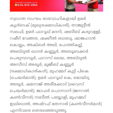
സ്വാഗത സംഘം ഭാരവാഹികളായി ഉമര്‍
കൂള്‍ടെക് (മുഖ്യരക്ഷാധികാരി), താജുദ്ദീന്‍
സലഫി, ഉമര്‍ ഫാറൂഖ് മദനി, ഷബീബ് കരുവള്ളി,
റഷീദ് വേങ്ങര, ഷക്കീല്‍ ബാബു, ഷാജഹാന്‍
കൊല്ലം, അക്ബര്‍ അലി, പോത്ത്കല്ല്,
അബ്ദുല്‍ ഖാദര്‍ കണ്ണൂര്‍, അബൂബക്കര്‍
പെരുമ്പാവൂര്‍, ഫറാസ് ഒലയ, അബ്ദുല്‍
അസീസ് അരൂര്‍, മുജീബ് കണ്ണൂര്‍
(രക്ഷാധികാരികള്‍), മുഹമ്മദ് കുട്ടി പികെ
(ചെയര്‍മാന്‍), ഉമര്‍ ഫാറൂഖ് കെ, മൊയ്ദു
അരൂര്‍, ഷനോജ് അരീക്കോട് (വൈസ്
ചെയര്‍മാന്‍), ജാഫര്‍ പൊന്നാനി (ജനറല്‍
കണ്‍വീനര്‍) നബീല്‍ പയ്യോളി, മുഹമ്മദ്
ഇഖ്ബാല്‍, അഷ്‌റഫ് തേനാരി (കണ്‍വീനര്‍മാര്‍)
എന്നിവരെ തെരഞ്ഞെടുത്തു.