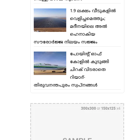
1.9 ലക്ഷം വീടുകളില്‍
വെളിച്ചമെത്തും;
മദീനയിലെ അല്‍
ഹെനാകിയ
സൗരോര്‍ജ്ജ നിലയം സജ്ജം
പോയിന്റ് ഓഫ്
കോളില്‍ കുടുങ്ങി
ചിറക് വിടരാതെ
റിയാദ്-
തിരുവനന്തപുരം സ്വപ്നങ്ങള്‍