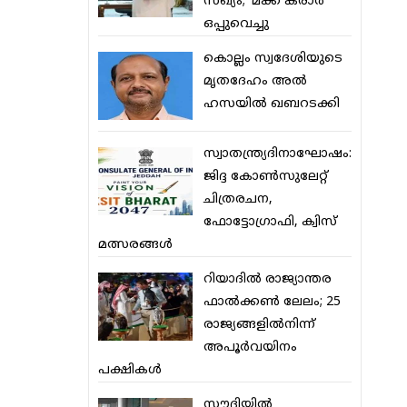
സഖ്യം; ‘മക്ക കരാര്‍’
ഒപ്പുവെച്ചു
കൊല്ലം സ്വദേശിയുടെ
മൃതദേഹം അല്‍
ഹസയില്‍ ഖബറടക്കി
സ്വാതന്ത്ര്യദിനാഘോഷം:
ജിദ്ദ കോണ്‍സുലേറ്റ്
ചിത്രരചന,
ഫോട്ടോഗ്രാഫി, ക്വിസ്
മത്സരങ്ങള്‍
റിയാദില്‍ രാജ്യാന്തര
ഫാല്‍ക്കണ്‍ ലേലം; 25
രാജ്യങ്ങളില്‍നിന്ന്
അപൂര്‍വയിനം
പക്ഷികള്‍
സൗദിയില്‍