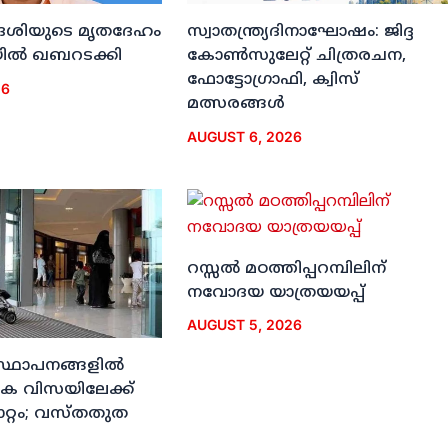
ദേശിയുടെ മൃതദേഹം
സ്വാതന്ത്ര്യദിനാഘോഷം: ജിദ്ദ
ല്‍ ഖബറടക്കി
കോണ്‍സുലേറ്റ് ചിത്രരചന,
ഫോട്ടോഗ്രാഫി, ക്വിസ്
26
മത്സരങ്ങള്‍
AUGUST 6, 2026
റസ്സല്‍ മഠത്തിപ്പറമ്പിലിന്
നവോദയ യാത്രയയപ്പ്
AUGUST 5, 2026
സ്ഥാപനങ്ങളില്‍
‍ഹിക വിസയിലേക്ക്
ാറ്റം; വസ്തതുത