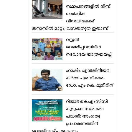
സ്ഥാപനങ്ങളില്‍ നിന്ന്
ഗാര്‍ഹിക
വിസയിലേക്ക്
തനാസില്‍ മാറ്റം; വസ്തതുത ഇതാണ്
റസ്സല്‍
മഠത്തിപ്പറമ്പിലിന്
നവോദയ യാത്രയയപ്പ്
ഹാഷിം എന്‍ജിനീയര്‍
കര്‍മ്മ പുരസ്‌കാരം
ഡോ. എം.കെ. മുനീറിന്
റിയാദ് കെഎംസിസി
കുടുംബ സുരക്ഷാ
പദ്ധതി: അംഗത്വ
പ്രചാരണത്തിന്
വെള്ളിയാഴ്ച തുടക്കം