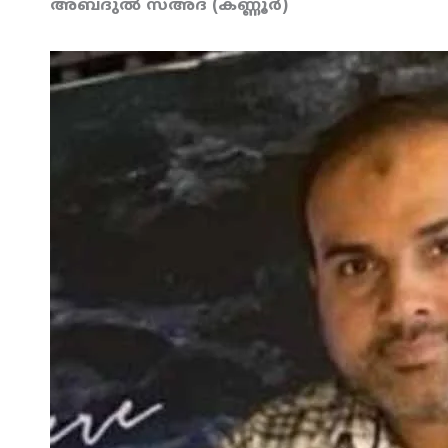
അബ്ദുല്‍ സഅ്ദ് (കണ്ണൂര്‍)