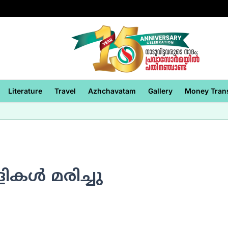
Literature
Travel
Azhchavatam
Gallery
Money Tran
കള്‍ മരിച്ചു