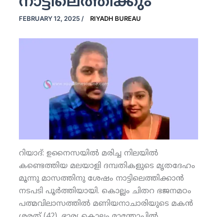
നാട്ടിലെത്തിക്കും
FEBRUARY 12, 2025
/
RIYADH BUREAU
റിയാദ്: ഉനൈസയില്‍ മരിച്ച നിലയില്‍
കണ്ടെത്തിയ മലയാളി ദമ്പതികളുടെ മൃതദേഹം
മൂന്നു മാസത്തിനു ശേഷം നാട്ടിലെത്തിക്കാന്‍
നടപടി പൂര്‍ത്തിയായി. കൊല്ലം ചിതറ ഭജനമഠം
പത്മവിലാസത്തില്‍ മണിയനാചാരിയുടെ മകന്‍
ശരത് (42), ഭാര്യ കൊല്ലം മാന്തോപ്പില്‍