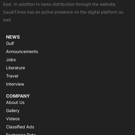
o
t
b
a
g
East. In addition to news distribution through the website,
o
t
e
p
r
SaudiTimes has an active presence on the digital platform as
k
e
p
a
well.
r
m
NEWS
Gulf
Announcements
Jobs
Literature
Travel
Interview
COMPANY
About Us
Gallery
Videos
Classified Ads
Exchange Rate