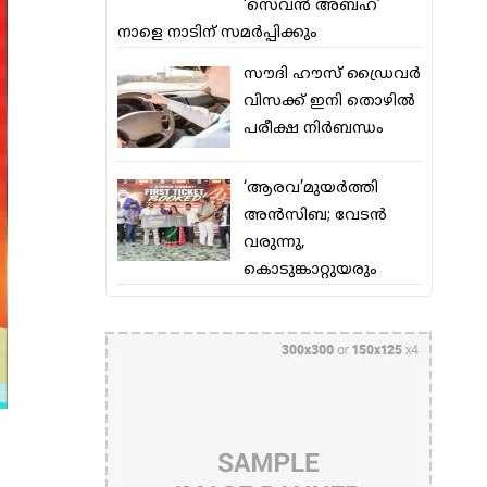
‘സെവന്‍ അബഹ’
നാളെ നാടിന് സമര്‍പ്പിക്കും
സൗദി ഹൗസ് ഡ്രൈവര്‍
വിസക്ക് ഇനി തൊഴില്‍
പരീക്ഷ നിര്‍ബന്ധം
‘ആരവ’മുയര്‍ത്തി
അന്‍സിബ; വേടന്‍
വരുന്നു,
കൊടുങ്കാറ്റുയരും