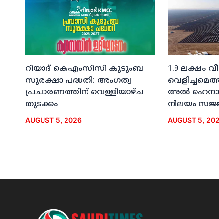
റിയാദ് കെഎംസിസി കുടുംബ
1.9 ലക്ഷം വ
സുരക്ഷാ പദ്ധതി: അംഗത്വ
വെളിച്ചമെത്
പ്രചാരണത്തിന് വെള്ളിയാഴ്ച
അല്‍ ഹെനാ
തുടക്കം
നിലയം സജ്
AUGUST 5, 2026
AUGUST 5, 20