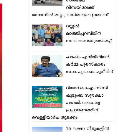
ഗാര്‍ഹിക
വിസയിലേക്ക്
തനാസില്‍ മാറ്റം; വസ്തതുത ഇതാണ്
റസ്സല്‍
മഠത്തിപ്പറമ്പിലിന്
നവോദയ യാത്രയയപ്പ്
ഹാഷിം എന്‍ജിനീയര്‍
കര്‍മ്മ പുരസ്‌കാരം
ഡോ. എം.കെ. മുനീറിന്
റിയാദ് കെഎംസിസി
കുടുംബ സുരക്ഷാ
പദ്ധതി: അംഗത്വ
പ്രചാരണത്തിന്
വെള്ളിയാഴ്ച തുടക്കം
1.9 ലക്ഷം വീടുകളില്‍