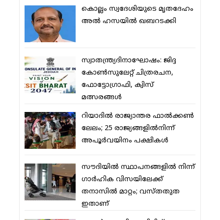
കൊല്ലം സ്വദേശിയുടെ മൃതദേഹം
അല്‍ ഹസയില്‍ ഖബറടക്കി
സ്വാതന്ത്ര്യദിനാഘോഷം: ജിദ്ദ
കോണ്‍സുലേറ്റ് ചിത്രരചന,
ഫോട്ടോഗ്രാഫി, ക്വിസ്
മത്സരങ്ങള്‍
റിയാദില്‍ രാജ്യാന്തര ഫാല്‍ക്കണ്‍
ലേലം; 25 രാജ്യങ്ങളില്‍നിന്ന്
അപൂര്‍വയിനം പക്ഷികള്‍
സൗദിയില്‍ സ്ഥാപനങ്ങളില്‍ നിന്ന്
ഗാര്‍ഹിക വിസയിലേക്ക്
തനാസില്‍ മാറ്റം; വസ്തതുത
ഇതാണ്