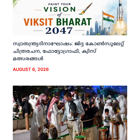
സ്വാതന്ത്ര്യദിനാഘോഷം: ജിദ്ദ കോണ്‍സുലേറ്റ്
ചിത്രരചന, ഫോട്ടോഗ്രാഫി, ക്വിസ്
മത്സരങ്ങള്‍
AUGUST 6, 2026