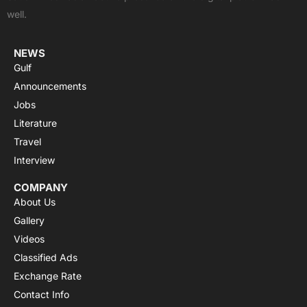
k
e
p
a
well.
r
m
NEWS
Gulf
Announcements
Jobs
Literature
Travel
Interview
COMPANY
About Us
Gallery
Videos
Classified Ads
Exchange Rate
Contact Info