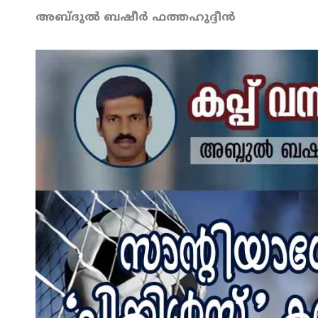
അബ്ദുല്‍ ബഷീര്‍ ഫത്തഹുദ്ദീന്‍