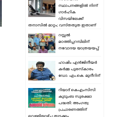
സ്ഥാപനങ്ങളില്‍ നിന്ന്
ഗാര്‍ഹിക
വിസയിലേക്ക്
തനാസില്‍ മാറ്റം; വസ്തതുത ഇതാണ്
റസ്സല്‍
മഠത്തിപ്പറമ്പിലിന്
നവോദയ യാത്രയയപ്പ്
ഹാഷിം എന്‍ജിനീയര്‍
കര്‍മ്മ പുരസ്‌കാരം
ഡോ. എം.കെ. മുനീറിന്
റിയാദ് കെഎംസിസി
കുടുംബ സുരക്ഷാ
പദ്ധതി: അംഗത്വ
പ്രചാരണത്തിന്
വെള്ളിയാഴ്ച തുടക്കം