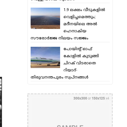
1.9 ലക്ഷം വീടുകളില്‍
വെളിച്ചമെത്തും;
മദീനയിലെ അല്‍
ഹെനാകിയ
സൗരോര്‍ജ്ജ നിലയം സജ്ജം
പോയിന്റ് ഓഫ്
കോളില്‍ കുടുങ്ങി
ചിറക് വിടരാതെ
റിയാദ്-
തിരുവനന്തപുരം സ്വപ്നങ്ങള്‍