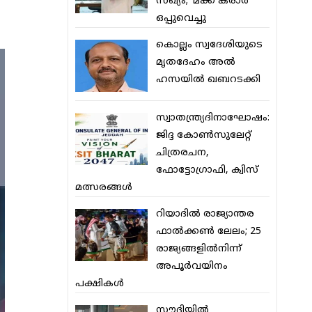
സഖ്യം; ‘മക്ക കരാര്‍’
ഒപ്പുവെച്ചു
കൊല്ലം സ്വദേശിയുടെ
മൃതദേഹം അല്‍
ഹസയില്‍ ഖബറടക്കി
സ്വാതന്ത്ര്യദിനാഘോഷം:
ജിദ്ദ കോണ്‍സുലേറ്റ്
ചിത്രരചന,
ഫോട്ടോഗ്രാഫി, ക്വിസ്
മത്സരങ്ങള്‍
റിയാദില്‍ രാജ്യാന്തര
ഫാല്‍ക്കണ്‍ ലേലം; 25
രാജ്യങ്ങളില്‍നിന്ന്
അപൂര്‍വയിനം
പക്ഷികള്‍
സൗദിയില്‍