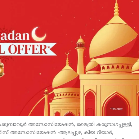
 പെരുമ്പാവൂര്‍ അസോസിയേഷന്‍, മൈത്രി കരുനാഗപ്പള്ളി,
വെനിസ് അസോസിയേഷന്‍ -ആലപ്പുഴ, കിയ റിയാദ്,