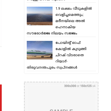
1.9 ലക്ഷം വീടുകളില്‍
വെളിച്ചമെത്തും;
മദീനയിലെ അല്‍
ഹെനാകിയ
സൗരോര്‍ജ്ജ നിലയം സജ്ജം
പോയിന്റ് ഓഫ്
കോളില്‍ കുടുങ്ങി
ചിറക് വിടരാതെ
റിയാദ്-
തിരുവനന്തപുരം സ്വപ്നങ്ങള്‍