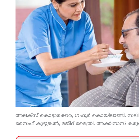
അലക്‌സ് കൊട്ടാരക്കര, ഗഫൂര്‍ കൊയിലാണ്ടി, സലി
സൈഫ് കൂട്ടുങ്കല്‍, മജീദ് മൈത്രി, അക്കിനാസ് കരുന