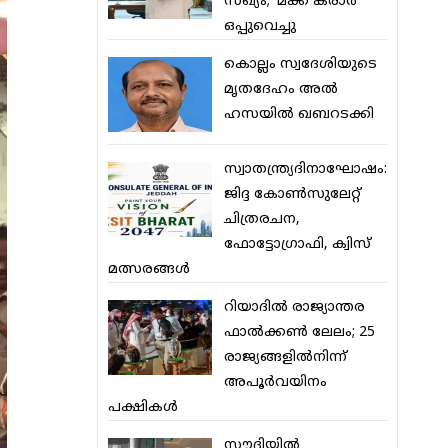
സഖ്യം; ‘മക്ക കരാര്‍’
ഒപ്പുവെച്ചു
കൊല്ലം സ്വദേശിയുടെ
മൃതദേഹം അല്‍
ഹസയില്‍ ഖബറടക്കി
സ്വാതന്ത്ര്യദിനാഘോഷം:
ജിദ്ദ കോണ്‍സുലേറ്റ്
ചിത്രരചന,
ഫോട്ടോഗ്രാഫി, ക്വിസ്
മത്സരങ്ങള്‍
റിയാദില്‍ രാജ്യാന്തര
ഫാല്‍ക്കണ്‍ ലേലം; 25
രാജ്യങ്ങളില്‍നിന്ന്
അപൂര്‍വയിനം
പക്ഷികള്‍
സൗദിയില്‍