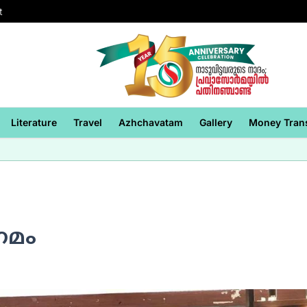
t
Literature
Travel
Azhchavatam
Gallery
Money Tran
ഗമം