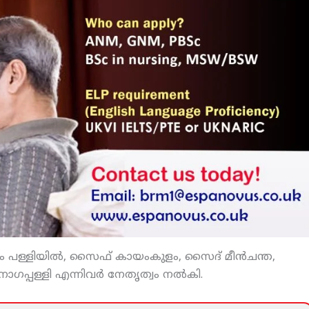
ം പള്ളിയില്‍, സൈഫ് കായംകുളം, സൈദ് മീന്‍ചന്ത,
ാഗപ്പള്ളി എന്നിവര്‍ നേതൃത്വം നല്‍കി.