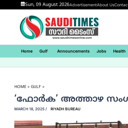
Skip
Sun, 09 August 2026
Advertisement
About Us
Contac
to
content
Home
Gulf
Announcements
Jobs
Health
HOME
GULF
‘ഫോര്‍ക’ അത്താഴ സം
MARCH 18, 2025
/
RIYADH BUREAU