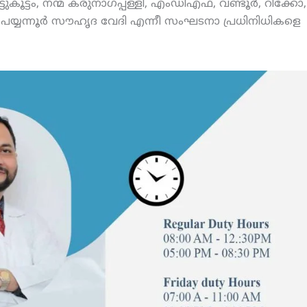
്ടം, നന്മ കരുനാഗപ്പള്ളി, എംഡിഎഫ്, വണ്ടൂര്‍, റിക്കോ,
 പയ്യന്നൂര്‍ സൗഹൃദ വേദി എന്നീ സംഘടനാ പ്രധിനിധികളെ