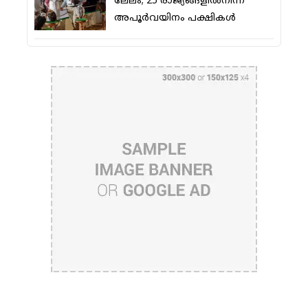
ലേലം; 25 രാജ്യങ്ങളില്‍നിന്ന്
അപൂര്‍വയിനം പക്ഷികള്‍