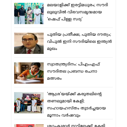
മലയാളിക്ക് ഇരട്ടിമധുരം; സൗദി
ലുലുവില്‍ വിഭവസമൃദ്ധമായ
‘ഷെഫ് പിള്ള സദ്യ’
പുതിയ പ്രതീക്ഷ, പുതിയ ദൗത്യം;
വിപുല്‍ ഇനി സൗദിയിലെ ഇന്ത്യന്‍
മുഖം
സ്വാതന്ത്ര്യദിനം: പിഎംഎഫ്
സൗദിതല പ്രബന്ധ രചനാ
മത്സരം
‘ആശ്ര’യയ്ക്ക് കരുതലിന്റെ
തണലുമായി കേളി;
സഹായഹസ്തം തുടര്‍ച്ചയായ
മൂന്നാം വര്‍ഷവും
ശ്യാംകുമാര്‍ നാട്ടിലേക്ക്; കേളി