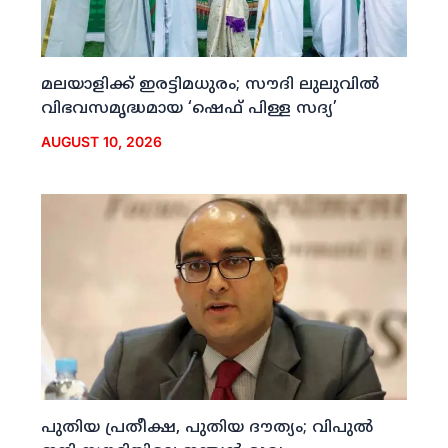
മലയാളിക്ക് ഇരട്ടിമധുരം; സൗദി ലുലുവില്‍
വിഭവസമൃദ്ധമായ ‘ഷെഫ് പിള്ള സദ്യ’
AUGUST 10, 2026
പുതിയ പ്രതീക്ഷ, പുതിയ ദൗത്യം; വിപുല്‍