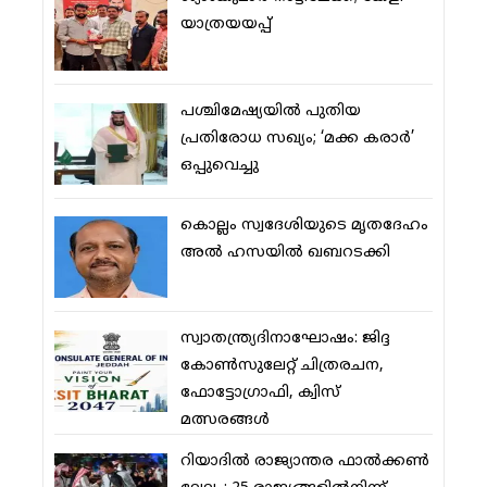
യാത്രയയപ്പ്
പശ്ചിമേഷ്യയില്‍ പുതിയ
പ്രതിരോധ സഖ്യം; ‘മക്ക കരാര്‍’
ഒപ്പുവെച്ചു
കൊല്ലം സ്വദേശിയുടെ മൃതദേഹം
അല്‍ ഹസയില്‍ ഖബറടക്കി
സ്വാതന്ത്ര്യദിനാഘോഷം: ജിദ്ദ
കോണ്‍സുലേറ്റ് ചിത്രരചന,
ഫോട്ടോഗ്രാഫി, ക്വിസ്
മത്സരങ്ങള്‍
റിയാദില്‍ രാജ്യാന്തര ഫാല്‍ക്കണ്‍