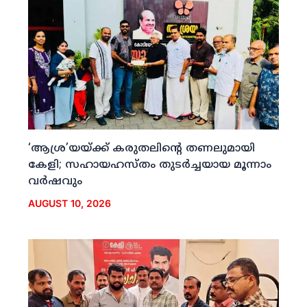
‘ആശ്ര’യയ്ക്ക് കരുതലിന്റെ തണലുമായി
കേളി; സഹായഹസ്തം തുടര്‍ച്ചയായ മൂന്നാം
വര്‍ഷവും
AUGUST 10, 2026