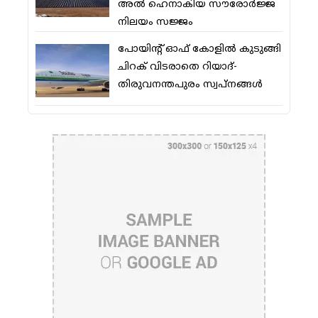
അല്‍ ഹെനാകിയ സൗരോര്‍ജ്ജ
നിലയം സജ്ജം
പോയിന്റ് ഓഫ് കോളില്‍ കുടുങ്ങി
ചിറക് വിടരാതെ റിയാദ്-
തിരുവനന്തപുരം സ്വപ്നങ്ങള്‍