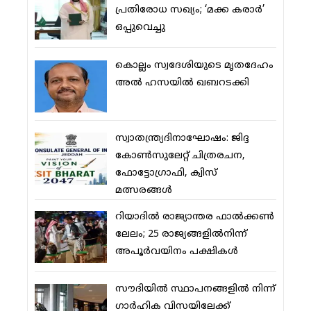
പ്രതിരോധ സഖ്യം; ‘മക്ക കരാര്‍’
ഒപ്പുവെച്ചു
കൊല്ലം സ്വദേശിയുടെ മൃതദേഹം
അല്‍ ഹസയില്‍ ഖബറടക്കി
സ്വാതന്ത്ര്യദിനാഘോഷം: ജിദ്ദ
കോണ്‍സുലേറ്റ് ചിത്രരചന,
ഫോട്ടോഗ്രാഫി, ക്വിസ്
മത്സരങ്ങള്‍
റിയാദില്‍ രാജ്യാന്തര ഫാല്‍ക്കണ്‍
ലേലം; 25 രാജ്യങ്ങളില്‍നിന്ന്
അപൂര്‍വയിനം പക്ഷികള്‍
സൗദിയില്‍ സ്ഥാപനങ്ങളില്‍ നിന്ന്
ഗാര്‍ഹിക വിസയിലേക്ക്