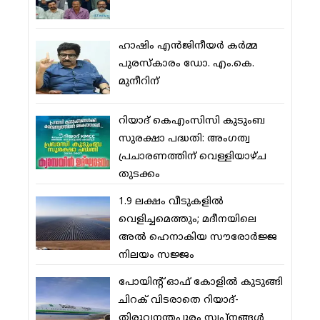
ഹാഷിം എന്‍ജിനീയര്‍ കര്‍മ്മ
പുരസ്‌കാരം ഡോ. എം.കെ.
മുനീറിന്
റിയാദ് കെഎംസിസി കുടുംബ
സുരക്ഷാ പദ്ധതി: അംഗത്വ
പ്രചാരണത്തിന് വെള്ളിയാഴ്ച
തുടക്കം
1.9 ലക്ഷം വീടുകളില്‍
വെളിച്ചമെത്തും; മദീനയിലെ
അല്‍ ഹെനാകിയ സൗരോര്‍ജ്ജ
നിലയം സജ്ജം
പോയിന്റ് ഓഫ് കോളില്‍ കുടുങ്ങി
ചിറക് വിടരാതെ റിയാദ്-
തിരുവനന്തപുരം സ്വപ്നങ്ങള്‍