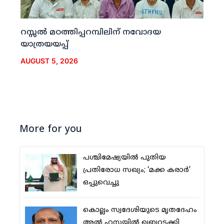
റസ്സല്‍ മഠത്തിപ്പറമ്പിലിന് നവോദയ
യാത്രയയപ്പ്
AUGUST 5, 2026
More for you
പശ്ചിമേഷ്യയില്‍ പുതിയ
പ്രതിരോധ സഖ്യം; ‘മക്ക കരാര്‍’
ഒപ്പുവെച്ചു
കൊല്ലം സ്വദേശിയുടെ മൃതദേഹം
അല്‍ ഹസയില്‍ ഖബറടക്കി