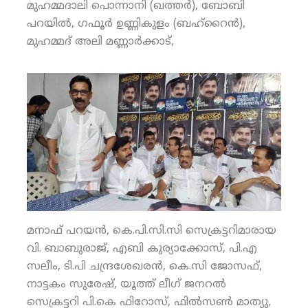
മുഹമ്മദാലി പൊന്നാനി (ഖത്തര്‍), ബോബി
പറയില്‍, ഗഫൂര്‍ ഉണ്ണികുളം (ബഹ്‌റൈന്‍),
മുഹമ്മദ് അലി മണ്ണാര്‍ക്കാട്,
മനാഫ് പറയന്‍, കെ.പി.സി.സി സെക്രട്ടറിമാരായ
വി. ബാബുരാജ്, എബി കുര്യാക്കോസ്, പി.എ
സലീം, ടി.പി ചന്ദ്രശേഖരന്‍, കെ.സി ജോസഫ്,
നാട്ടകം സുരേഷ്, യൂത്ത് ലീഗ് ജനറല്‍
സെക്രട്ടറി പി.കെ ഫിറോസ്, ഫില്‍സണ്‍ മാത്യു,