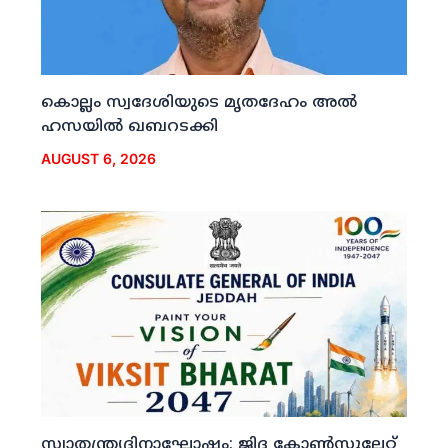
കൊല്ലം സ്വദേശിയുടെ മൃതദേഹം അല്‍
ഹസയില്‍ ഖബറടക്കി
AUGUST 6, 2026
സ്വാതന്ത്ര്യദിനാഘോഷം: ജിദ്ദ കോണ്‍സുലേറ്റ്