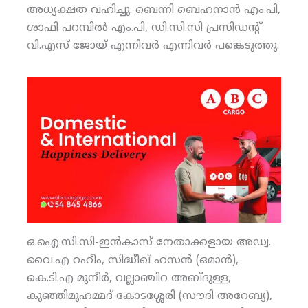
അധ്യക്ഷത വഹിച്ചു. ബെന്നി ബെഹനാന്‍ എം.പി,
ശാഫി പറമ്പില്‍ എം.പി, ഡി.സി.സി പ്രസിഡന്റ്
വി.എസ് ജോയ് എന്നിവര്‍ എന്നിവര്‍ പങ്കെടുത്തു.
ഒ.ഐ.സി.സി-ഇന്‍കാസ് നേതാക്കളായ അഡ്വ.
വൈ.എ റഹീം, സിദ്ധീഖ് ഹസന്‍ (ഒമാന്‍),
കെ.ടി.എ മുനീര്‍, വല്ലാഞ്ചിറ അബ്ദുള്ള,
കുഞ്ഞിമുഹമ്മദ് കോടശ്ശേരി (സൗദി അറേബ്യ),