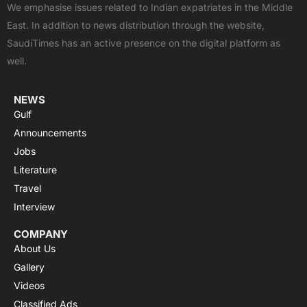
b
i
u
s
a
We emphasise issues related to Indian expatriates in the Middle
o
t
b
a
g
East. In addition to news distribution through the website,
o
t
e
p
r
SaudiTimes has an active presence on the digital platform as
k
e
p
a
well.
r
m
NEWS
Gulf
Announcements
Jobs
Literature
Travel
Interview
COMPANY
About Us
Gallery
Videos
Classified Ads